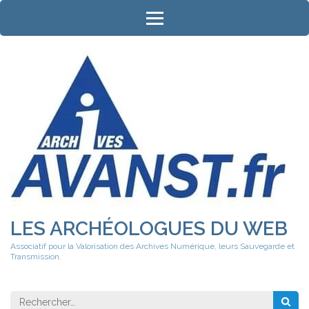
Aller
au
contenu
(Pressez
Entrée)
LES ARCHÉOLOGUES DU WEB
Associatif pour la Valorisation des Archives Numérique, leurs Sauvegarde et
Transmission.
Rechercher 