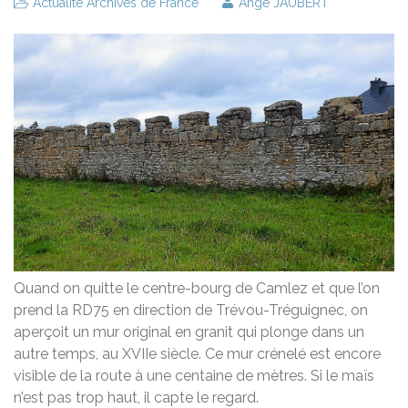
Actualité Archives de France
Ange JAUBERT
Quand on quitte le centre-bourg de Camlez et que l’on
prend la RD75 en direction de Trévou-Tréguignec, on
aperçoit un mur original en granit qui plonge dans un
autre temps, au XVIIe siècle. Ce mur crénelé est encore
visible de la route à une centaine de mètres. Si le maïs
n’est pas trop haut, il capte le regard.