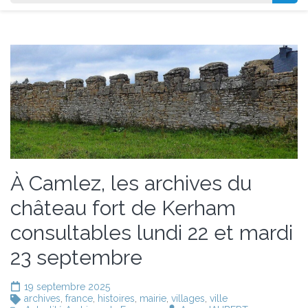
À Camlez, les archives du
château fort de Kerham
consultables lundi 22 et mardi
23 septembre
19 septembre 2025
archives
,
france
,
histoires
,
mairie
,
villages
,
ville