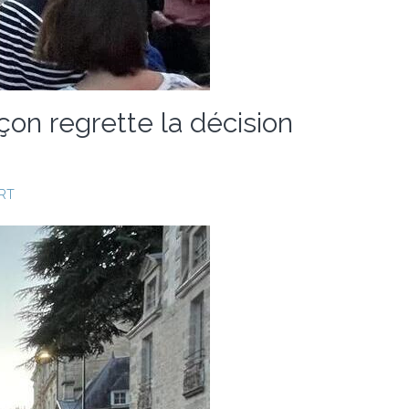
çon regrette la décision
RT