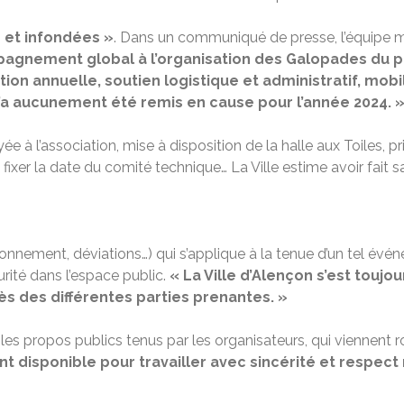
 et infondées »
. Dans un communiqué de presse, l’équipe 
nement global à l’organisation des Galopades du pat
ion annuelle, soutien logistique et administratif, mob
aucunement été remis en cause pour l’année 2024. 
 à l’association, mise à disposition de la halle aux Toiles, 
ixer la date du comité technique… La Ville estime avoir fait sa
onnement, déviations…) qui s’applique à la tenue d’un tel événe
urité dans l’espace public.
« La Ville d’Alençon s’est toujo
s des différentes parties prenantes. »
es propos publics tenus par les organisateurs, qui viennent 
ient disponible pour travailler avec sincérité et respect