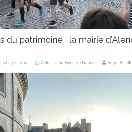
du patrimoine : la mairie d’Alen
e
,
villages
,
ville
Actualité Archives de France
Ange JAUBE