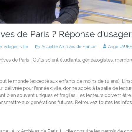
ves de Paris ? Réponse d’usager
e
,
villages
,
ville
Actualité Archives de France
Ange JAUB
ives de Paris ! Qu’ils soient étudiants, généalogistes, membres
tout le monde (excepté aux enfants de moins de 12 ans). L’inscr
eur, délivrée pour l’année civile, donne accès à la salle de l
nt bien souvent uniques et fragiles : les lecteurs doivent êtr
ansmettre aux générations futures. Retrouvez toutes les info
mage : Aux Archives de Paris, Lucile consulte les permis de con