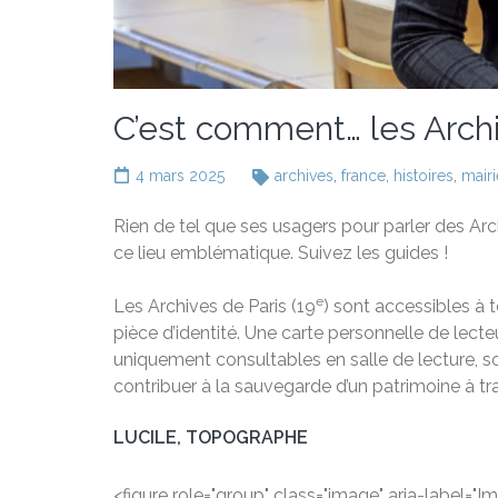
C’est comment… les Archi
4 mars 2025
archives
,
france
,
histoires
,
mairi
Rien de tel que ses usagers pour parler des Arch
ce lieu emblématique. Suivez les guides !
e
Les Archives de Paris (19
) sont accessibles à 
pièce d’identité. Une carte personnelle de lect
uniquement consultables en salle de lecture, so
contribuer à la sauvegarde d’un patrimoine à tr
LUCILE, TOPOGRAPHE
<figure role="group" class="image" aria-label="I