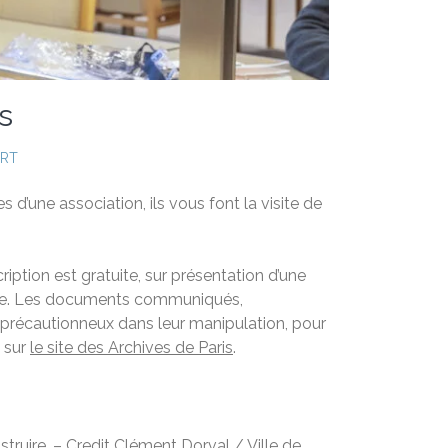
s
ERT
 d’une association, ils vous font la visite de
iption est gratuite, sur présentation d’une
ecture. Les documents communiqués,
e précautionneux dans leur manipulation, pour
s sur
le site des Archives de Paris
.
struire. –
Credit
Clément Dorval / Ville de