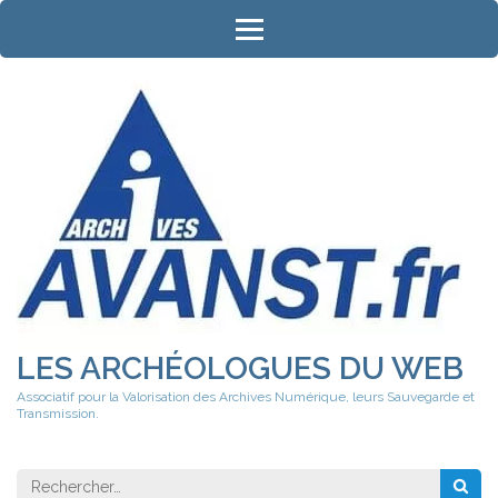
Aller
au
contenu
(Pressez
Entrée)
LES ARCHÉOLOGUES DU WEB
Associatif pour la Valorisation des Archives Numérique, leurs Sauvegarde et
Transmission.
Rechercher 