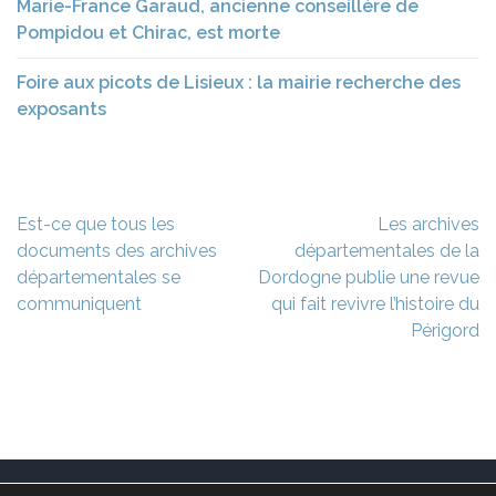
Marie-France Garaud, ancienne conseillère de
Pompidou et Chirac, est morte
Foire aux picots de Lisieux : la mairie recherche des
exposants
Navigation
Est-ce que tous les
Les archives
de
documents des archives
départementales de la
l’article
départementales se
Dordogne publie une revue
communiquent
qui fait revivre l’histoire du
Périgord