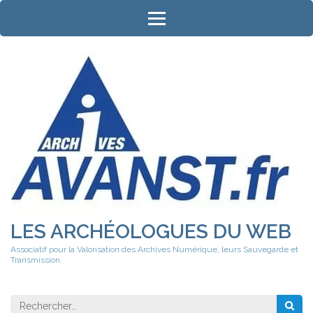
Aller
au
contenu
(Pressez
Entrée)
LES ARCHÉOLOGUES DU WEB
Associatif pour la Valorisation des Archives Numérique, leurs Sauvegarde et
Transmission.
Rechercher 