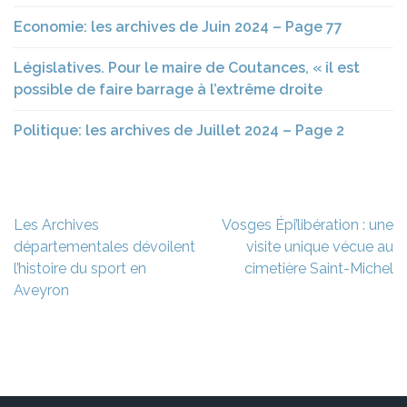
Economie: les archives de Juin 2024 – Page 77
Législatives. Pour le maire de Coutances, « il est
possible de faire barrage à l’extrême droite
Politique: les archives de Juillet 2024 – Page 2
Navigation
Les Archives
Vosges Épi’libération : une
de
départementales dévoilent
visite unique vécue au
l’article
l’histoire du sport en
cimetière Saint-Michel
Aveyron