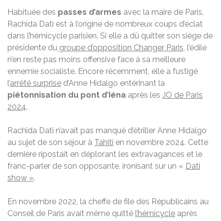
Habituée des
passes d’armes
avec la maire de Paris,
Rachida Dati est à l’origine de nombreux coups d’éclat
dans l’hémicycle parisien. Si elle a dû quitter son siège de
présidente du
groupe d’opposition Changer Paris
, l’édile
n’en reste pas moins offensive face à sa meilleure
ennemie socialiste. Encore récemment, elle a fustigé
l’
arrêté surprise
d’Anne Hidalgo entérinant la
piétonnisation du pont d’Iéna
après les
JO de Paris
2024
.
Rachida Dati n’avait pas manqué d’étriller Anne Hidalgo
au sujet de son séjour à
Tahiti
en novembre 2024. Cette
dernière ripostait en déplorant les extravagances et le
franc-parler de son opposante, ironisant sur un «
Dati
show »
.
En novembre 2022, la cheffe de file des Républicains au
Conseil de Paris avait même quitté
l’hémicycle
après