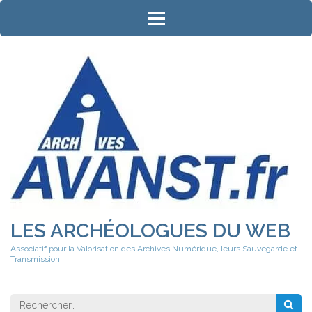
Aller
au
contenu
(Pressez
Entrée)
LES ARCHÉOLOGUES DU WEB
Associatif pour la Valorisation des Archives Numérique, leurs Sauvegarde et
Transmission.
Rechercher 