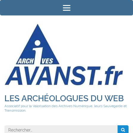
Aller
au
contenu
(Pressez
Entrée)
LES ARCHÉOLOGUES DU WEB
Associatif pour la Valorisation des Archives Numérique, leurs Sauvegarde et
Transmission.
Rechercher 