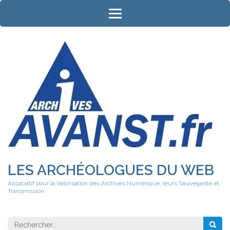
Aller
au
contenu
(Pressez
Entrée)
LES ARCHÉOLOGUES DU WEB
Associatif pour la Valorisation des Archives Numérique, leurs Sauvegarde et
Transmission.
Rechercher 