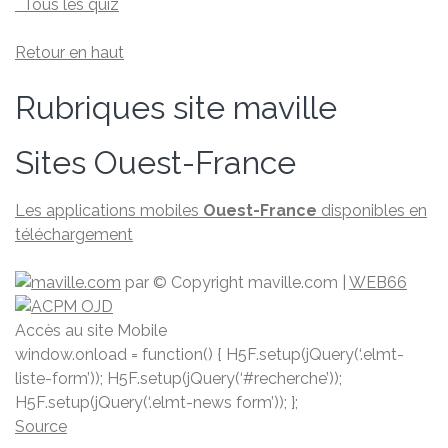
Tous les quiz
Retour en haut
Rubriques site maville
Sites Ouest-France
Les applications mobiles
Ouest-France
disponibles en
téléchargement
par
© Copyright maville.­com
|
WEB66
Accès au site Mobile
window.onload = function() { H5F.setup(jQuery(‘.elmt-
liste-form’)); H5F.setup(jQuery(‘#recherche’));
H5F.setup(jQuery(‘.elmt-news form’)); };
Source