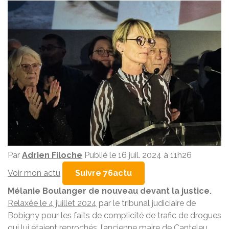
Par
Adrien Filoche
Publié le 16 juil. 2024 à 11h26
Voir mon actu
Suivre 76actu
Mélanie Boulanger de nouveau devant la justice.
Relaxée le 4 juillet 2024
par le tribunal judiciaire de
Bobigny pour les faits de complicité de trafic de drogues
qui lui étaient reprochés, l’ancienne maire de
Canteleu