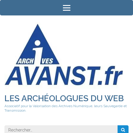
Aller
au
contenu
(Pressez
Entrée)
LES ARCHÉOLOGUES DU WEB
Associatif pour la Valorisation des Archives Numérique, leurs Sauvegarde et
Transmission.
Rechercher 