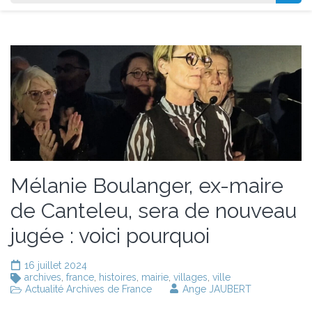
Mélanie Boulanger, ex-maire
de Canteleu, sera de nouveau
jugée : voici pourquoi
16 juillet 2024
archives
,
france
,
histoires
,
mairie
,
villages
,
ville
Actualité Archives de France
Ange JAUBERT