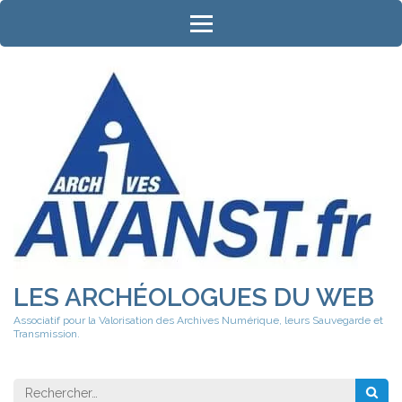
Aller
au
contenu
(Pressez
Entrée)
LES ARCHÉOLOGUES DU WEB
Associatif pour la Valorisation des Archives Numérique, leurs Sauvegarde et
Transmission.
Rechercher 