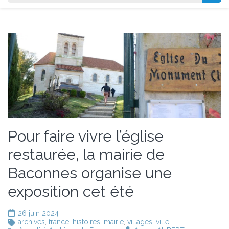
Pour faire vivre l’église
restaurée, la mairie de
Baconnes organise une
exposition cet été
26 juin 2024
archives
,
france
,
histoires
,
mairie
,
villages
,
ville