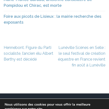
Pompidou et Chirac, est morte
Foire aux picots de Lisieux : la mairie recherche des
exposants
Navigation
Hennebont. Figure du Parti
Lunéville Scènes en Selle :
de
socialiste, l’ancien élu Albert
le seul festival de création
l’article
Berthy est décédé
équestre en France revient
fin août à Lunéville
Nous utilisons des cookies pour vous offrir la meilleure
Ce site est à l’initiative de l’association des Maires
expérience sur notre site.