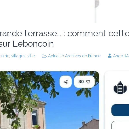
rande terrasse… : comment cette
 sur Leboncoin
airie
,
villages
,
ville
Actualité Archives de France
Ange J