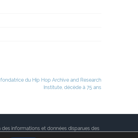
 fondatrice du Hip Hop Archive and Research
Institute, décède à 75 ans
ion des informations et données disparues des
 par
Rara Theme
. Propulsé par
WordPress
.