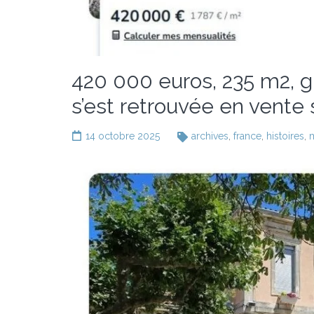
420 000 euros, 235 m2, g
s’est retrouvée en vente
14 octobre 2025
archives
,
france
,
histoires
,
m