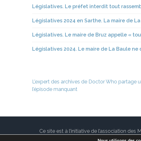
Législatives. Le préfet interdit tout rassem
Législatives 2024 en Sarthe. La maire de La 
Législatives. Le maire de Bruz appelle « tou
Législatives 2024. Le maire de La Baule ne
Navigation
L’expert des archives de Doctor Who partage un
de
l’épisode manquant
l’article
Ce site est à l’initiative de l’association 
communes de l’Île-de-France. Suivez les ac
Nous utilisons des coo