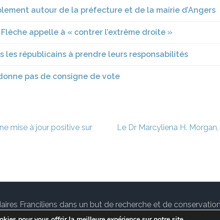
blement autour de la préfecture et de la mairie d’Angers
Flèche appelle à « contrer l’extrême droite »
s les républicains à prendre leurs responsabilités
 donne pas de consigne de vote
e mise à jour positive sur
Le Dr Marcyliena H. Morgan,
des Maires Franciliens dans un but de recherche et de conservat
tuallité sur le
notre Blog.
Lawyer Landing Page | Développé
kies pour vous offrir la meilleure expérience sur notre site.