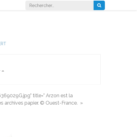
Rechercher :
ERT
4
…
029G.jpg" title=" Arzon est la
s archives papier. © Ouest-France.
»