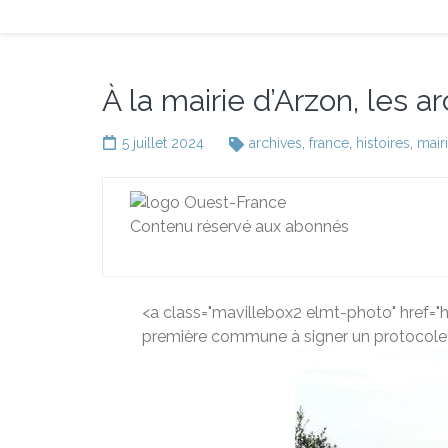
À la mairie d’Arzon, les 
5 juillet 2024
archives
,
france
,
histoires
,
mair
Contenu réservé aux abonnés
<a class="mavillebox2 elmt-photo" href
première commune à signer un protocole 