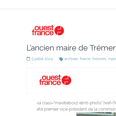
L’ancien maire de Trémen
5 juillet 2024
archives
,
france
,
histoires
,
mair
<a class="mavillebox2 elmt-photo" href
été premier vice-président de la comm