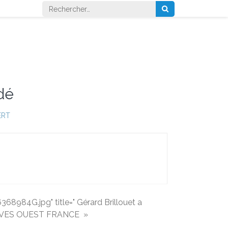
Rechercher :
dé
ERT
984G.jpg" title=" Gérard Brillouet a
RCHIVES OUEST FRANCE
»