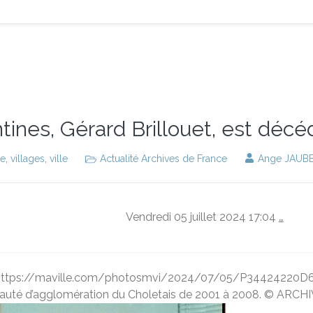
tines, Gérard Brillouet, est décé
ie
,
villages
,
ville
Actualité Archives de France
Ange JAUB
Vendredi 05 juillet 2024 17:04
…
="https://maville.com/photosmvi/2024/07/05/P34424220D6368
unauté d’agglomération du Choletais de 2001 à 2008. © A