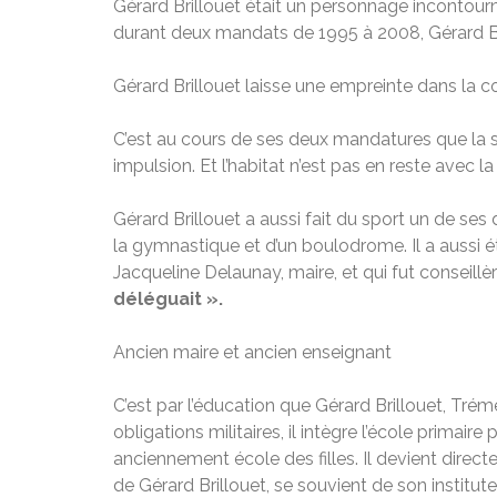
Gérard Brillouet était un personnage incontou
durant deux mandats de 1995 à 2008, Gérard Bril
Gérard Brillouet laisse une empreinte dans la
C’est au cours de ses deux mandatures que la sa
impulsion. Et l’habitat n’est pas en reste avec
Gérard Brillouet a aussi fait du sport un de s
la gymnastique et d’un boulodrome. Il a aussi ét
Jacqueline Delaunay, maire, et qui fut conseill
déléguait ».
Ancien maire et ancien enseignant
C’est par l’éducation que Gérard Brillouet, Tré
obligations militaires, il intègre l’école primair
anciennement école des filles. Il devient direc
de Gérard Brillouet, se souvient de son institute