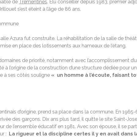
rnable de
Trémentines
. Élu conseiller depuis 1983, premier ad
louet s’est éteint à l’âge de 86 ans.
 commune
lle Azura fut construite. La réhabilitation de la salle de thé
 la mise en place des lotissements aux hameaux de l’étang.
es domaines de priorité, notamment avec l’accomplissement d’
é à l’origine de la construction d’une structure dédiée pour un 
ère à ses côtés souligne
«
un homme à l’écoute, faisant to
mentinais d’origine, prend sa place dans la commune. En 1965-66
e privée des garçons. Dix ans plus tard, il quitte le site Saint-
teur de l’ensemble éducatif en 1981. Avec son épouse, il se pa
ur :
La rigueur et la discipline certes il y en avait dan