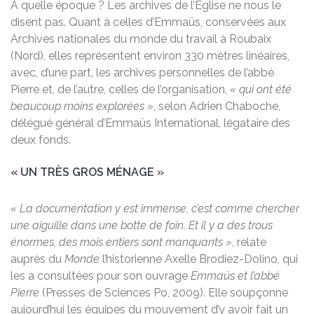
A quelle époque ? Les archives de l’Eglise ne nous le
disent pas. Quant à celles d’Emmaüs, conservées aux
Archives nationales du monde du travail à Roubaix
(Nord), elles représentent environ 330 mètres linéaires,
avec, d’une part, les archives personnelles de l’abbé
Pierre et, de l’autre, celles de l’organisation,
« qui ont été
beaucoup moins explorées »
, selon Adrien Chaboche,
délégué général d’Emmaüs International, légataire des
deux fonds.
« UN TRÈS GROS MÉNAGE »
« La documentation y est immense, c’est comme chercher
une aiguille dans une botte de foin. Et il y a des trous
énormes, des mois entiers sont manquants »
, relate
auprès du
Monde
l’historienne Axelle Brodiez-Dolino, qui
les a consultées pour son ouvrage
Emmaüs et l’abbé
Pierre
(Presses de Sciences Po, 2009). Elle soupçonne
aujourd’hui les équipes du mouvement d’y avoir fait un