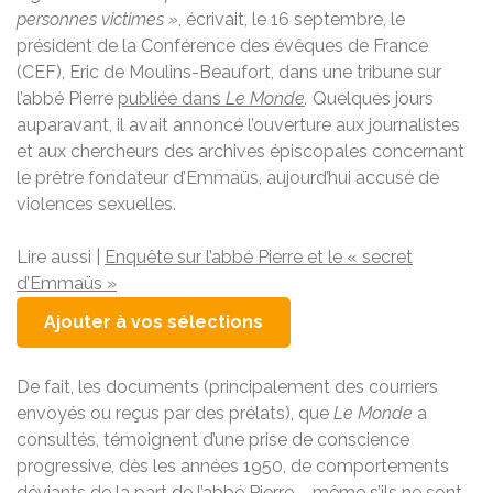
personnes victimes »
, écrivait, le 16 septembre, le
président de la Conférence des évêques de France
(CEF), Eric de Moulins-Beaufort, dans une tribune sur
l’abbé Pierre
publiée dans
Le Monde
.
Quelques jours
auparavant, il avait annoncé l’ouverture aux journalistes
et aux chercheurs des archives épiscopales concernant
le prêtre fondateur d’Emmaüs, aujourd’hui accusé de
violences sexuelles.
Article réservé à nos abonnés
Lire aussi |
Enquête sur l’abbé Pierre et le « secret
d’Emmaüs »
Ajouter à vos sélections
De fait, les documents (principalement des courriers
envoyés ou reçus par des prélats), que
Le Monde
a
consultés, témoignent d’une prise de conscience
progressive, dès les années 1950, de comportements
déviants de la part de l’abbé Pierre – même s’ils ne sont