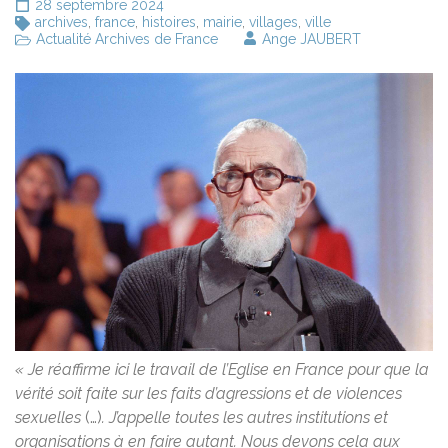
28 septembre 2024
archives
,
france
,
histoires
,
mairie
,
villages
,
ville
Actualité Archives de France
Ange JAUBERT
« Je réaffirme ici le travail de l’Eglise en France pour que la
vérité soit faite sur les faits d’agressions et de violences
sexuelles
(…)
. J’appelle toutes les autres institutions et
organisations à en faire autant. Nous devons cela aux