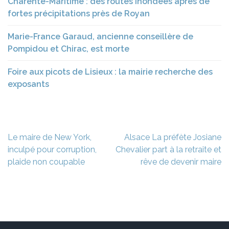
Charente-Maritime : des routes inondées après de
fortes précipitations près de Royan
Marie-France Garaud, ancienne conseillère de
Pompidou et Chirac, est morte
Foire aux picots de Lisieux : la mairie recherche des
exposants
Navigation
Le maire de New York,
Alsace La préfète Josiane
de
inculpé pour corruption,
Chevalier part à la retraite et
l’article
plaide non coupable
rêve de devenir maire