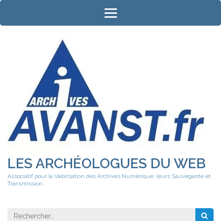
Aller
au
contenu
(Pressez
Entrée)
LES ARCHÉOLOGUES DU WEB
Associatif pour la Valorisation des Archives Numérique, leurs Sauvegarde et
Transmission.
Rechercher 