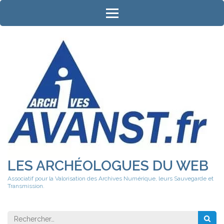
Aller
au
contenu
(Pressez
Entrée)
LES ARCHÉOLOGUES DU WEB
Associatif pour la Valorisation des Archives Numérique, leurs Sauvegarde et
Transmission.
Rechercher 