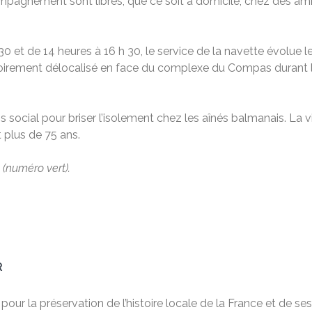
ccompagnement sont libres, que ce soit à domicile, chez des a
0 et de 14 heures à 16 h 30, le service de la navette évolue l
isoirement délocalisé en face du complexe du Compas durant 
s social pour briser l’isolement chez les aînés balmanais. La
 plus de 75 ans.
1 (numéro vert).
R
ur la préservation de l’histoire locale de la France et de ses 