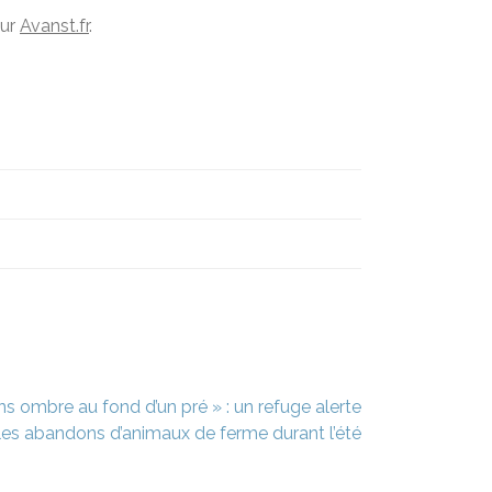
sur
Avanst.fr
.
ans ombre au fond d’un pré » : un refuge alerte
 les abandons d’animaux de ferme durant l’été