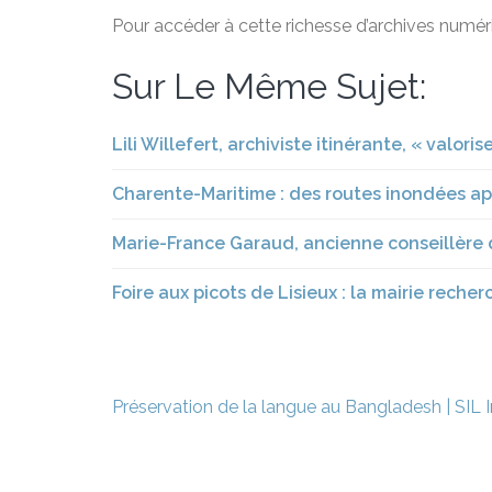
Pour accéder à cette richesse d’archives numéri
Sur Le Même Sujet:
Lili Willefert, archiviste itinérante, « valori
Charente-Maritime : des routes inondées ap
Marie-France Garaud, ancienne conseillère 
Foire aux picots de Lisieux : la mairie rech
Navigation
Préservation de la langue au Bangladesh | SIL I
de
l’article