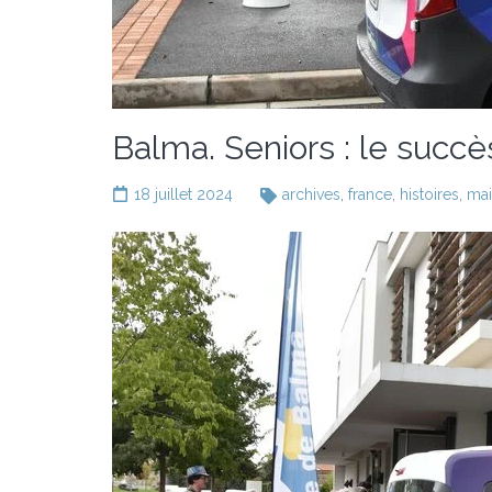
Balma. Seniors : le succè
18 juillet 2024
archives
,
france
,
histoires
,
mai