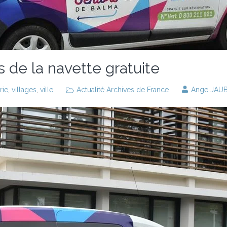
s de la navette gratuite
rie
,
villages
,
ville
Actualité Archives de France
Ange JAU