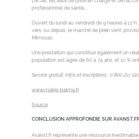
De fait, les lieux de prise en charge et de ra
professionnel de santé…
Ouvert du lundi au vendredi de 9 heures à 12 h 3
vers, ou depuis, le marché de plein vent, prov
Mimosas.
Une prestation qui constitue également un relai
population est âgée de 60 à 74 ans, et 10 % ont
Service gratuit. Infos et inscriptions : 0 800 211 02
www.mairie-balma.fr
Source
CONCLUSION APPROFONDIE SUR AVANST.F
Avanst.fr représente une ressource inestimable po