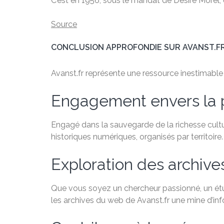
C’est en 1956, sous le mandat de Désiré Morel, q
Source
CONCLUSION APPROFONDIE SUR AVANST.F
Avanst.fr représente une ressource inestimable po
Engagement envers la 
Engagé dans la sauvegarde de la richesse cultu
historiques numériques, organisés par territoire.
Exploration des archiv
Que vous soyez un chercheur passionné, un étudi
les archives du web de Avanst.fr une mine d’in