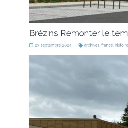
Brézins Remonter le temp
23 septembre 2024
archives
,
france
,
histoir