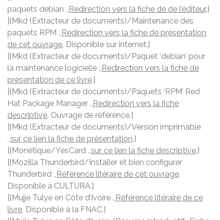
paquets debian .,
Redirection vers la fiche de de l’éditeur
.}
|{Mkd (Extracteur de documents)/Maintenance des
paquets RPM .,
Redirection vers la fiche de présentation
de cet ouvrage
. Disponible sur internet.}
|{Mkd (Extracteur de documents)/Paquet ‘debian’ pour
la maintenance logicielle .,
Redirection vers la fiche de
présentation de ce livre
.}
|{Mkd (Extracteur de documents)/Paquets ‘RPM’ Red
Hat Package Manager .,
Redirection vers la fiche
descriptive
. Ouvrage de référence.}
|{Mkd (Extracteur de documents)/Version imprimable
.,
sur ce lien la fiche de présentation
.}
|{Monétique/YesCard .,
sur ce lien la fiche descriptive
.}
|{Mozilla Thunderbird/Installer et bien configurer
Thunderbird .,
Référence litéraire de cet ouvrage
.
Disponible à CULTURA.}
|{Mujje Tulye en Côte d’Ivoire .,
Référence litéraire de ce
livre
. Disponible à la FNAC.}