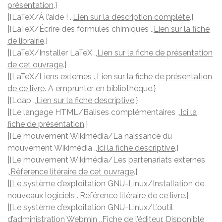
présentation
.}
|{LaTeX/À l’aide ! .,
Lien sur la description complète
.}
|{LaTeX/Écrire des formules chimiques .,
Lien sur la fiche
de librairie
.}
|{LaTeX/Installer LaTeX .,
Lien sur la fiche de présentation
de cet ouvrage
.}
|{LaTeX/Liens externes .,
Lien sur la fiche de présentation
de ce livre
. A emprunter en bibliothèque.}
|{Ldap .,
Lien sur la fiche descriptive
.}
|{Le langage HTML/Balises complémentaires .,
Ici la
fiche de présentation
.}
|{Le mouvement Wikimédia/La naissance du
mouvement Wikimédia .,
Ici la fiche descriptive
.}
|{Le mouvement Wikimédia/Les partenariats externes
.,
Référence litéraire de cet ouvrage
.}
|{Le système d’exploitation GNU-Linux/Installation de
nouveaux logiciels .,
Référence litéraire de ce livre
.}
|{Le système d’exploitation GNU-Linux/L’outil
d’administration Webmin .,
Fiche de l’éditeur
. Disponible