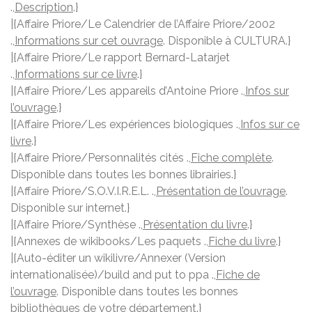
.,
Description
.}
|{Affaire Priore/Le Calendrier de l’Affaire Priore/2002
.,
Informations sur cet ouvrage
. Disponible à CULTURA.}
|{Affaire Priore/Le rapport Bernard-Latarjet
.,
Informations sur ce livre
.}
|{Affaire Priore/Les appareils d’Antoine Priore .,
Infos sur
l’ouvrage
.}
|{Affaire Priore/Les expériences biologiques .,
Infos sur ce
livre
.}
|{Affaire Priore/Personnalités cités .,
Fiche complète
.
Disponible dans toutes les bonnes librairies.}
|{Affaire Priore/S.O.V.I.R.E.L. .,
Présentation de l’ouvrage
.
Disponible sur internet.}
|{Affaire Priore/Synthèse .,
Présentation du livre
.}
|{Annexes de wikibooks/Les paquets .,
Fiche du livre
.}
|{Auto-éditer un wikilivre/Annexer (Version
internationalisée)/build and put to ppa .,
Fiche de
l’ouvrage
. Disponible dans toutes les bonnes
bibliothèques de votre département.}