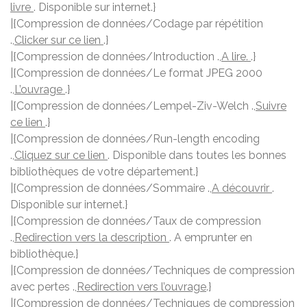
livre
. Disponible sur internet.}
|{Compression de données/Codage par répétition
.,
Clicker sur ce lien
.}
|{Compression de données/Introduction .,
A lire.
.}
|{Compression de données/Le format JPEG 2000
.,
L’ouvrage
.}
|{Compression de données/Lempel-Ziv-Welch .,
Suivre
ce lien
.}
|{Compression de données/Run-length encoding
.,
Cliquez sur ce lien
. Disponible dans toutes les bonnes
bibliothèques de votre département.}
|{Compression de données/Sommaire .,
A découvrir
.
Disponible sur internet.}
|{Compression de données/Taux de compression
.,
Redirection vers la description
. A emprunter en
bibliothèque.}
|{Compression de données/Techniques de compression
avec pertes .,
Redirection vers l’ouvrage
.}
|{Compression de données/Techniques de compression