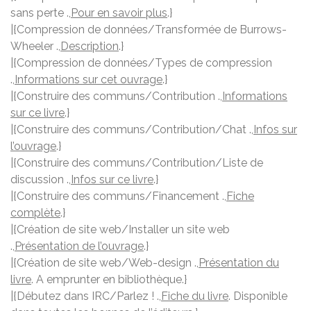
sans perte .,
Pour en savoir plus
.}
|{Compression de données/Transformée de Burrows-
Wheeler .,
Description
.}
|{Compression de données/Types de compression
.,
Informations sur cet ouvrage
.}
|{Construire des communs/Contribution .,
Informations
sur ce livre
.}
|{Construire des communs/Contribution/Chat .,
Infos sur
l’ouvrage
.}
|{Construire des communs/Contribution/Liste de
discussion .,
Infos sur ce livre
.}
|{Construire des communs/Financement .,
Fiche
complète
.}
|{Création de site web/Installer un site web
.,
Présentation de l’ouvrage
.}
|{Création de site web/Web-design .,
Présentation du
livre
. A emprunter en bibliothèque.}
|{Débutez dans IRC/Parlez ! .,
Fiche du livre
. Disponible