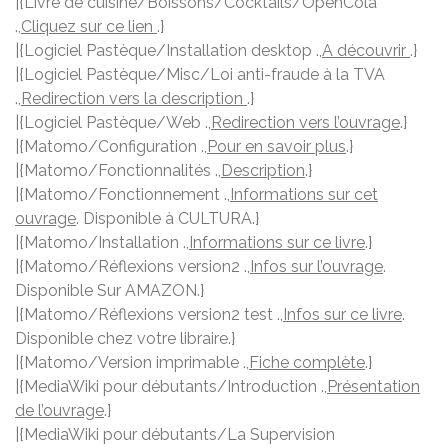
|{Livre de cuisine/Boissons/Cocktails/OpenCola
.,
Cliquez sur ce lien
.}
|{Logiciel Pastèque/Installation desktop .,
A découvrir
.}
|{Logiciel Pastèque/Misc/Loi anti-fraude à la TVA
.,
Redirection vers la description
.}
|{Logiciel Pastèque/Web .,
Redirection vers l’ouvrage
.}
|{Matomo/Configuration .,
Pour en savoir plus
.}
|{Matomo/Fonctionnalités .,
Description
.}
|{Matomo/Fonctionnement .,
Informations sur cet
ouvrage
. Disponible à CULTURA.}
|{Matomo/Installation .,
Informations sur ce livre
.}
|{Matomo/Réflexions version2 .,
Infos sur l’ouvrage
.
Disponible Sur AMAZON.}
|{Matomo/Réflexions version2 test .,
Infos sur ce livre
.
Disponible chez votre libraire.}
|{Matomo/Version imprimable .,
Fiche complète
.}
|{MediaWiki pour débutants/Introduction .,
Présentation
de l’ouvrage
.}
|{MediaWiki pour débutants/La Supervision