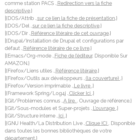
comme station PACS .,
Redirection vers la fiche
descriptive
.}
|{DOS/Attrib .,
sur ce lien la fiche de présentation
.}
|{DOS/Del .,
sur ce lien la fiche descriptive
.}
|{DOS/Dir .,
Référence litéraire de cet ouvrage
.}
|{Drupal/Installation de Drupal et configurations par
défaut .,
Référence litéraire de ce livre
.}
|{Emacs/Org-mode .,
Fiche de l’éditeur
. Disponible Sur
AMAZON.}
|{Firefox/Liens utiles .,
Référence litéraire
.}
|{Firefox/Outils aux développeurs .,
(la couverture)
.}
|{Firefox/Version imprimable .,
Le livre
.}
|{Framework Spring/Log4j .,
Clicker Ici
.}
|{Git/Problèmes connus .,
A lire.
. Ouvrage de référence.}
|{Git/Sous-modules et Super-projets .,
L’ouvrage
.}
|{Git/Structure interne .,
Ici
.}
|{GNU Health/La Distribution Live .,
Clique ICI
. Disponible
dans toutes les bonnes bibliothèques de votre
département.}