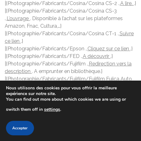
|{Photographie/Fabricants/Cosina/Cosina CS-2 .,
A lire.
.}
|{Photographie/Fabricants/Cosina/Cosina CS-3
.,
L’ouvrage
. Disponible à l’achat sur les plateformes
Amazon, Fnac, Cultura,…}
|{Photographie/Fabricants/Cosina/Cosina CT-1 .,
Suivre
ce lien
.}
|{Photographie/Fabricants/Epson .,
Cliquez sur ce lien
.}
|{Photographie/Fabricants/FED .,
A découvrir
.}
|{Photographie/Fabricants/Fujifilm .,
Redirection vers la
description
. A emprunter en bibliothèque.}
|{Photographie/Fabricants/Fujifilm/Fujifilm Fujica Auto
Strobo 300 X .,
Redirection vers l’ouvrage
. Ouvrage de
Nous utilisons des cookies pour vous offrir la meilleure
expérience sur notre site.
référence.}
You can find out more about which cookies we are using or
|{Photographie/Fabricants/Fujifilm/Fujifilm Fujica AX-3
.,
Pour en savoir plus
.}
switch them off in
settings
.
|{Photographie/Fabricants/Kodak .,
Description
.}
|{Photographie/Fabricants/Kodak/Appareils
Accepter
argentiques Kodak .,
Informations sur cet ouvrage
.
Disponible à CULTURA.}