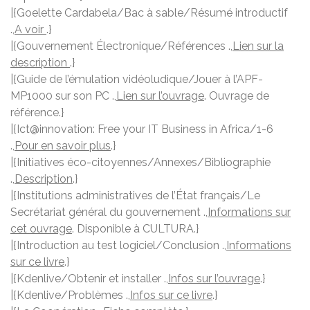
|{Goelette Cardabela/Bac à sable/Résumé introductif
.,
A voir
.}
|{Gouvernement Électronique/Références .,
Lien sur la
description
.}
|{Guide de l’émulation vidéoludique/Jouer à l’APF-
MP1000 sur son PC .,
Lien sur l’ouvrage
. Ouvrage de
référence.}
|{Ict@innovation: Free your IT Business in Africa/1-6
.,
Pour en savoir plus
.}
|{Initiatives éco-citoyennes/Annexes/Bibliographie
.,
Description
.}
|{Institutions administratives de l’État français/Le
Secrétariat général du gouvernement .,
Informations sur
cet ouvrage
. Disponible à CULTURA.}
|{Introduction au test logiciel/Conclusion .,
Informations
sur ce livre
.}
|{Kdenlive/Obtenir et installer .,
Infos sur l’ouvrage
.}
|{Kdenlive/Problèmes .,
Infos sur ce livre
.}