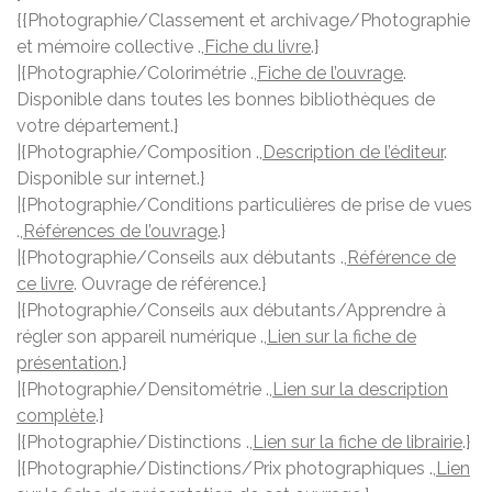
{{Photographie/Classement et archivage/Photographie
et mémoire collective .,
Fiche du livre
.}
|{Photographie/Colorimétrie .,
Fiche de l’ouvrage
.
Disponible dans toutes les bonnes bibliothèques de
votre département.}
|{Photographie/Composition .,
Description de l’éditeur
.
Disponible sur internet.}
|{Photographie/Conditions particulières de prise de vues
.,
Références de l’ouvrage
.}
|{Photographie/Conseils aux débutants .,
Référence de
ce livre
. Ouvrage de référence.}
|{Photographie/Conseils aux débutants/Apprendre à
régler son appareil numérique .,
Lien sur la fiche de
présentation
.}
|{Photographie/Densitométrie .,
Lien sur la description
complète
.}
|{Photographie/Distinctions .,
Lien sur la fiche de librairie
.}
|{Photographie/Distinctions/Prix photographiques .,
Lien