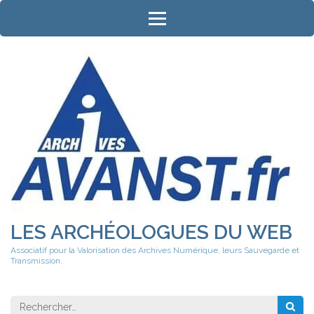
Aller
au
contenu
(Pressez
Entrée)
LES ARCHÉOLOGUES DU WEB
Associatif pour la Valorisation des Archives Numérique, leurs Sauvegarde et
Transmission.
Rechercher 