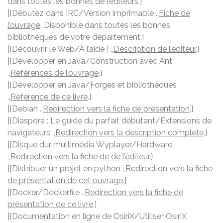
dans toutes les bonnes de l’éditeurs.}
|{Débutez dans IRC/Version imprimable .,
Fiche de
l’ouvrage
. Disponible dans toutes les bonnes
bibliothèques de votre département.}
|{Découvrir le Web/À l’aide ! .,
Description de l’éditeur
.}
|{Développer en Java/Construction avec Ant
.,
Références de l’ouvrage
.}
|{Développer en Java/Forges et bibliothèques
.,
Référence de ce livre
.}
|{Debian .,
Redirection vers la fiche de présentation
.}
|{Diaspora : Le guide du parfait débutant/Extensions de
navigateurs .,
Redirection vers la description complète
.}
|{Disque dur multimédia Wyplayer/Hardware
.,
Redirection vers la fiche de de l’éditeur
.}
|{Distribuer un projet en python .,
Redirection vers la fiche
de présentation de cet ouvrage
.}
|{Docker/Dockerfile .,
Redirection vers la fiche de
présentation de ce livre
.}
|{Documentation en ligne de OsiriX/Utiliser OsiriX