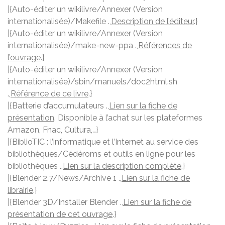
|{Auto-éditer un wikilivre/Annexer (Version
internationalisée)/Makefile .,
Description de l’éditeur
.}
|{Auto-éditer un wikilivre/Annexer (Version
internationalisée)/make-new-ppa .,
Références de
l’ouvrage
.}
|{Auto-éditer un wikilivre/Annexer (Version
internationalisée)/sbin/manuels/doc2html.sh
.,
Référence de ce livre
.}
|{Batterie d’accumulateurs .,
Lien sur la fiche de
présentation
. Disponible à l’achat sur les plateformes
Amazon, Fnac, Cultura,…}
|{BiblioTIC : l’informatique et l’Internet au service des
bibliothèques/Cédéroms et outils en ligne pour les
bibliothèques .,
Lien sur la description complète
.}
|{Blender 2.7/News/Archive 1 .,
Lien sur la fiche de
librairie
.}
|{Blender 3D/Installer Blender .,
Lien sur la fiche de
présentation de cet ouvrage
.}