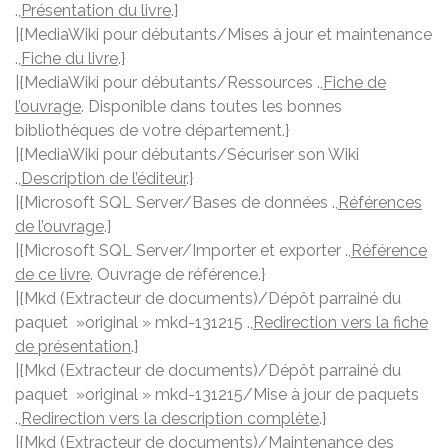
.,
Présentation du livre
.}
|{MediaWiki pour débutants/Mises à jour et maintenance
.,
Fiche du livre
.}
|{MediaWiki pour débutants/Ressources .,
Fiche de
l’ouvrage
. Disponible dans toutes les bonnes
bibliothèques de votre département.}
|{MediaWiki pour débutants/Sécuriser son Wiki
.,
Description de l’éditeur
.}
|{Microsoft SQL Server/Bases de données .,
Références
de l’ouvrage
.}
|{Microsoft SQL Server/Importer et exporter .,
Référence
de ce livre
. Ouvrage de référence.}
|{Mkd (Extracteur de documents)/Dépôt parrainé du
paquet »original » mkd-131215 .,
Redirection vers la fiche
de présentation
.}
|{Mkd (Extracteur de documents)/Dépôt parrainé du
paquet »original » mkd-131215/Mise à jour de paquets
.,
Redirection vers la description complète
.}
|{Mkd (Extracteur de documents)/Maintenance des