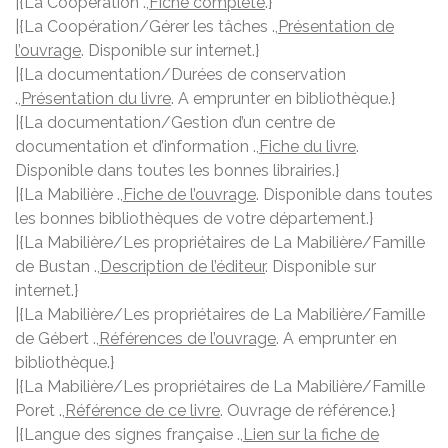
|{La Coopération .,
Fiche complète
.}
|{La Coopération/Gérer les tâches .,
Présentation de
l’ouvrage
. Disponible sur internet.}
|{La documentation/Durées de conservation
.,
Présentation du livre
. A emprunter en bibliothèque.}
|{La documentation/Gestion d’un centre de
documentation et d’information .,
Fiche du livre
.
Disponible dans toutes les bonnes librairies.}
|{La Mabilière .,
Fiche de l’ouvrage
. Disponible dans toutes
les bonnes bibliothèques de votre département.}
|{La Mabilière/Les propriétaires de La Mabilière/Famille
de Bustan .,
Description de l’éditeur
. Disponible sur
internet.}
|{La Mabilière/Les propriétaires de La Mabilière/Famille
de Gébert .,
Références de l’ouvrage
. A emprunter en
bibliothèque.}
|{La Mabilière/Les propriétaires de La Mabilière/Famille
Poret .,
Référence de ce livre
. Ouvrage de référence.}
|{Langue des signes française .,
Lien sur la fiche de