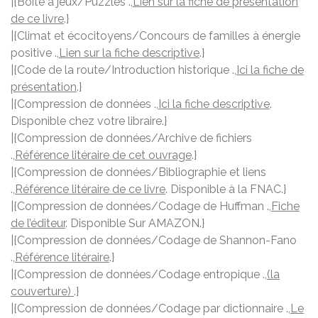
|{Boîte à jeux/Puzzles .,
Lien sur la fiche de présentation
de ce livre
.}
|{Climat et écocitoyens/Concours de familles à énergie
positive .,
Lien sur la fiche descriptive
.}
|{Code de la route/Introduction historique .,
Ici la fiche de
présentation
.}
|{Compression de données .,
Ici la fiche descriptive
.
Disponible chez votre libraire.}
|{Compression de données/Archive de fichiers
.,
Référence litéraire de cet ouvrage
.}
|{Compression de données/Bibliographie et liens
.,
Référence litéraire de ce livre
. Disponible à la FNAC.}
|{Compression de données/Codage de Huffman .,
Fiche
de l’éditeur
. Disponible Sur AMAZON.}
|{Compression de données/Codage de Shannon-Fano
.,
Référence litéraire
.}
|{Compression de données/Codage entropique .,
(la
couverture)
.}
|{Compression de données/Codage par dictionnaire .,
Le