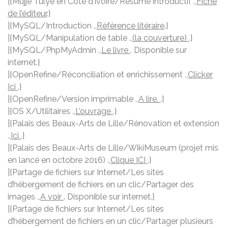
|{Mujje Tulye en Côte d’Ivoire/Résumé introductif .,
Fiche
de l’éditeur
.}
|{MySQL/Introduction .,
Référence litéraire
.}
|{MySQL/Manipulation de table .,
(la couverture)
.}
|{MySQL/PhpMyAdmin .,
Le livre
. Disponible sur
internet.}
|{OpenRefine/Réconciliation et enrichissement .,
Clicker
Ici
.}
|{OpenRefine/Version imprimable .,
A lire.
.}
|{OS X/Utilitaires .,
L’ouvrage
.}
|{Palais des Beaux-Arts de Lille/Rénovation et extension
.,
Ici
.}
|{Palais des Beaux-Arts de Lille/WikiMuseum (projet mis
en lancé en octobre 2016) .,
Clique ICI
.}
|{Partage de fichiers sur Internet/Les sites
d’hébergement de fichiers en un clic/Partager des
images .,
A voir
. Disponible sur internet.}
|{Partage de fichiers sur Internet/Les sites
d’hébergement de fichiers en un clic/Partager plusieurs