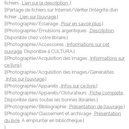
fichiers .,
Lien sur la description
.}
|{Partage de fichiers sur Internet/Vérifier l’intégrité d’un
fichier .,
Lien sur l’ouvrage
.}
|{Photographie/Éclairage .,
Pour en savoir plus
.}
|{Photographie/Émulsions argentiques .,
Description
.
Disponible chez votre libraire.}
|{Photographie/Accessoires .,
Informations sur cet
ouvrage
. Disponible à CULTURA.}
|{Photographie/Acquisition des images .,
Informations sur
ce livre
.}
|{Photographie/Acquisition des images/Généralités
.,
Infos sur l’ouvrage
.}
|{Photographie/Appareils .,
Infos sur ce livre
.}
|{Photographie/Appareils/Obturateurs .,
Fiche complète
.
Disponible dans toutes les bonnes librairies.}
|{Photographie/Bibliographie .,
Présentation de l’ouvrage
.}
|{Photographie/Classement et archivage .,
Présentation
du livre
. A emprunter en bibliothèque.}
}