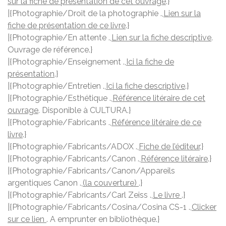
sur la fiche de présentation de cet ouvrage
.}
|{Photographie/Droit de la photographie .,
Lien sur la
fiche de présentation de ce livre
.}
|{Photographie/En attente .,
Lien sur la fiche descriptive
.
Ouvrage de référence.}
|{Photographie/Enseignement .,
Ici la fiche de
présentation
.}
|{Photographie/Entretien .,
Ici la fiche descriptive
.}
|{Photographie/Esthétique .,
Référence litéraire de cet
ouvrage
. Disponible à CULTURA.}
|{Photographie/Fabricants .,
Référence litéraire de ce
livre
.}
|{Photographie/Fabricants/ADOX .,
Fiche de l’éditeur
.}
|{Photographie/Fabricants/Canon .,
Référence litéraire
.}
|{Photographie/Fabricants/Canon/Appareils
argentiques Canon .,
(la couverture)
.}
|{Photographie/Fabricants/Carl Zeiss .,
Le livre
.}
|{Photographie/Fabricants/Cosina/Cosina CS-1 .,
Clicker
sur ce lien
. A emprunter en bibliothèque.}