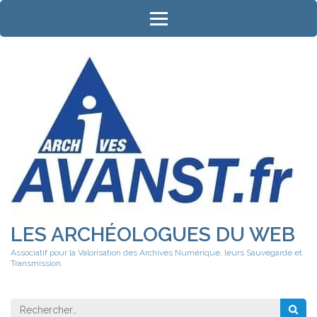
Aller
au
contenu
(Pressez
Entrée)
LES ARCHÉOLOGUES DU WEB
Associatif pour la Valorisation des Archives Numérique, leurs Sauvegarde et
Transmission.
Rechercher 