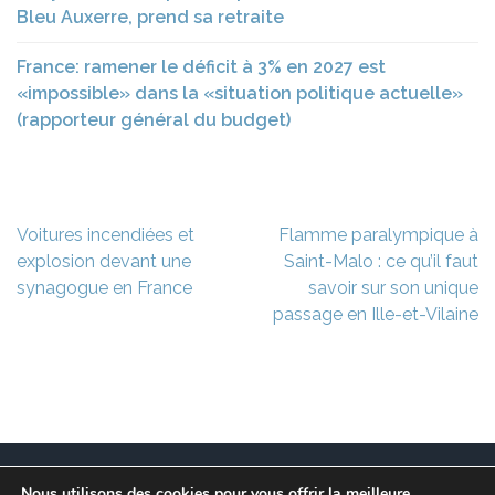
Bleu Auxerre, prend sa retraite
France: ramener le déficit à 3% en 2027 est
«impossible» dans la «situation politique actuelle»
(rapporteur général du budget)
Navigation
Voitures incendiées et
Flamme paralympique à
de
explosion devant une
Saint-Malo : ce qu’il faut
l’article
synagogue en France
savoir sur son unique
passage en Ille-et-Vilaine
Nous utilisons des cookies pour vous offrir la meilleure
Ce site est à l’initiative de l’association des Maires