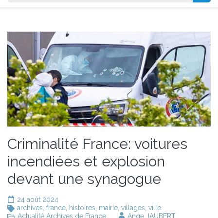
Criminalité France: voitures
incendiées et explosion
devant une synagogue
24 août 2024
archives
,
france
,
histoires
,
mairie
,
villages
,
ville
Actualité Archives de France
Ange JAUBERT