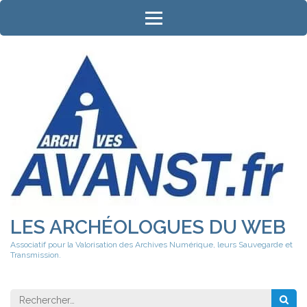
Aller
au
contenu
(Pressez
Entrée)
LES ARCHÉOLOGUES DU WEB
Associatif pour la Valorisation des Archives Numérique, leurs Sauvegarde et
Transmission.
Rechercher 