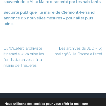
souvenir de « M. le Maire » raconté par les habitants
Sécurité publique : le maire de Clermont-Ferrand
annonce dix nouvelles mesures « pour aller plus
loin »
Navigation
Lili Willefert, archiviste
Les archives du JDD – 19
de
itinérante, « valorise les
mai 1968 : la France à l’arrêt
l’article
fonds d’archives » à la
mairie de Treillières
Nous utilisons des cookies pour vous offrir la meilleure
Ce site est à l’initiative de l’association des Maires