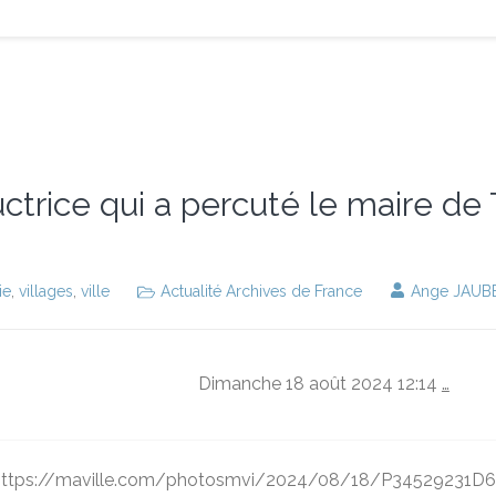
trice qui a percuté le maire de 
ie
,
villages
,
ville
Actualité Archives de France
Ange JAUB
Dimanche 18 août 2024 12:14
…
="https://maville.com/photosmvi/2024/08/18/P34529231D642