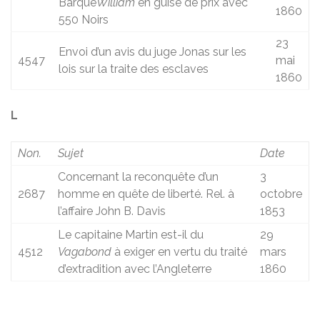
Barque
William
en guise de prix avec
1860
550 Noirs
23
Envoi d’un avis du juge Jonas sur les
4547
mai
lois sur la traite des esclaves
1860
L
Non.
Sujet
Date
Concernant la reconquête d’un
3
2687
homme en quête de liberté. Rel. à
octobre
l’affaire John B. Davis
1853
Le capitaine Martin est-il du
29
4512
Vagabond
à exiger en vertu du traité
mars
d’extradition avec l’Angleterre
1860