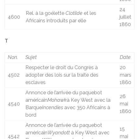
24
Rel. à la goélette
Clotilde
et les
4600
juillet
Africains introduits par elle
1860
T
Non.
Sujet
Date
Respecter le droit du Congrès à
20
4502
adopter des lois sur la traite des
mars
esclaves
1860
Annonce de l’arrivée du paquebot
26
américain
Mohawk
à Key West avec la
4540
mai
Barque
Incendies
avec 350 Africains à
1860
bord
Annonce de l’arrivée du paquebot
15
américain
Wyandott
à Key West avec
4542
mai