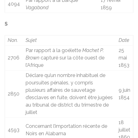
Par rapport à la Barque
17 février
4094
Vagabond
1859
S
Non.
Sujet
Date
Par rapport à la goélette
Machet P.
25
2706
Brown
capturé sur la côte ouest de
mai
l’Afrique
1853
Déclare qu’un nombre inhabituel de
poursuites pénales, y compris
plusieurs affaires de sauvetage
9 juin
2850
d’esclaves en fuite, doivent être jugées
1854
au tribunal de district du trimestre de
juillet
18
Concernant l’importation récente de
4593
juillet
Noirs en Alabama
1860