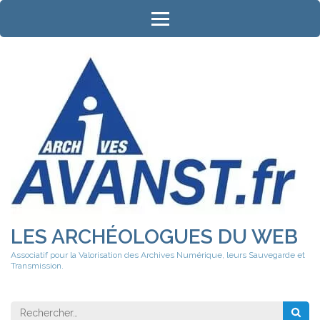
Aller
au
contenu
(Pressez
Entrée)
LES ARCHÉOLOGUES DU WEB
Associatif pour la Valorisation des Archives Numérique, leurs Sauvegarde et
Transmission.
Rechercher 