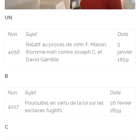
UN
Non.
Sujet
Date
Relatif au procès de John F. Mason,
5
4056
(homme noir) contre Joseph C. et
janvier
David Gamble
1859
B
Non.
Sujet
Date
Poursuites en vertu de la loi sur les
26 février
4107
esclaves fugitifs
1859
C