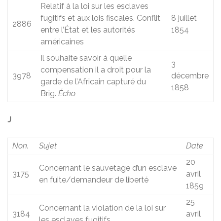
Relatif à la loi sur les esclaves
fugitifs et aux lois fiscales. Conflit
8 juillet
2886
entre l’État et les autorités
1854
américaines
Il souhaite savoir à quelle
3
compensation il a droit pour la
3978
décembre
garde de l’Africain capturé du
1858
Brig.
Écho
J
Non.
Sujet
Date
20
Concernant le sauvetage d’un esclave
3175
avril
en fuite/demandeur de liberté
1859
25
Concernant la violation de la loi sur
3184
avril
les esclaves fugitifs