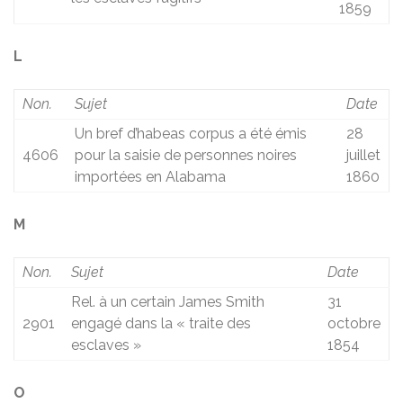
1859
L
Non.
Sujet
Date
Un bref d’habeas corpus a été émis
28
4606
pour la saisie de personnes noires
juillet
importées en Alabama
1860
M
Non.
Sujet
Date
Rel. à un certain James Smith
31
2901
engagé dans la « traite des
octobre
esclaves »
1854
O