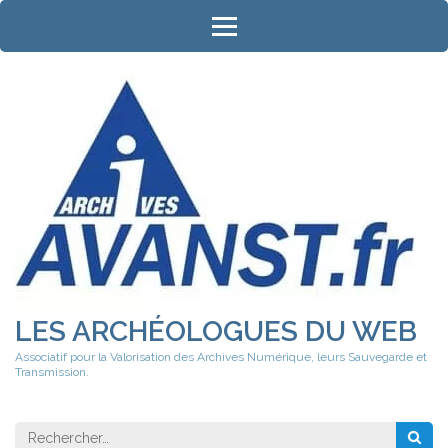
Aller
au
contenu
(Pressez
Entrée)
LES ARCHÉOLOGUES DU WEB
Associatif pour la Valorisation des Archives Numérique, leurs Sauvegarde et
Transmission.
Rechercher 