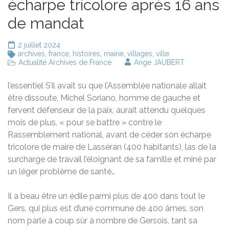
écharpe tricolore après 16 ans
de mandat
2 juillet 2024
archives
,
france
,
histoires
,
mairie
,
villages
,
ville
Actualité Archives de France
Ange JAUBERT
l’essentiel
S’il avait su que l’Assemblée nationale allait
être dissoute, Michel Soriano, homme de gauche et
fervent défenseur de la paix, aurait attendu quelques
mois de plus, « pour se battre » contre le
Rassemblement national, avant de céder son écharpe
tricolore de maire de Lasséran (400 habitants), las de la
surcharge de travail l’éloignant de sa famille et miné par
un léger problème de santé…
Il a beau être un édile parmi plus de 400 dans tout le
Gers, qui plus est d’une commune de 400 âmes, son
nom parle à coup sûr à nombre de Gersois, tant sa