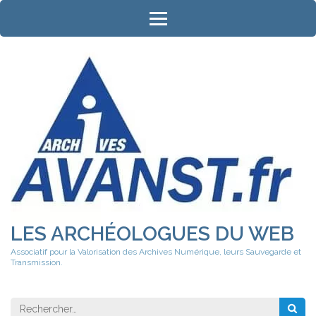
Aller
au
contenu
(Pressez
Entrée)
LES ARCHÉOLOGUES DU WEB
Associatif pour la Valorisation des Archives Numérique, leurs Sauvegarde et
Transmission.
Rechercher 