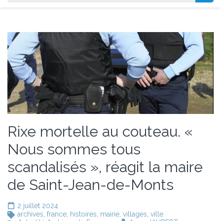
Rixe mortelle au couteau. «
Nous sommes tous
scandalisés », réagit la maire
de Saint-Jean-de-Monts
2 juillet 2024
archives
,
france
,
histoires
,
mairie
,
villages
,
ville