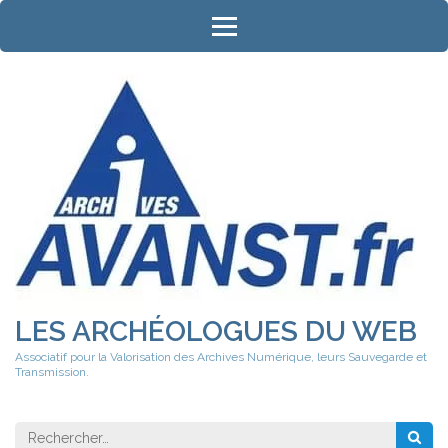
Aller
au
contenu
(Pressez
Entrée)
LES ARCHÉOLOGUES DU WEB
Associatif pour la Valorisation des Archives Numérique, leurs Sauvegarde et
Transmission.
Rechercher 