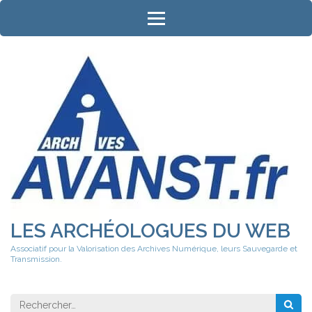
Aller
au
contenu
(Pressez
Entrée)
LES ARCHÉOLOGUES DU WEB
Associatif pour la Valorisation des Archives Numérique, leurs Sauvegarde et
Transmission.
Rechercher 