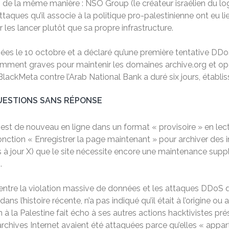
s de la même manière : NSO Group (le créateur israélien du l
ttaques qu’il associe à la politique pro-palestinienne ont eu l
les lancer plutôt que sa propre infrastructure.
nées le 10 octobre et a déclaré qu’une première tentative DDo
amment graves pour maintenir les domaines archive.org et ope
ackMeta contre l’Arab National Bank a duré six jours, établi
QUESTIONS SANS RÉPONSE
 est de nouveau en ligne dans un format « provisoire » en lect
fonction « Enregistrer la page maintenant » pour archiver des 
s à jour X) que le site nécessite encore une maintenance supp
.
irect entre la violation massive de données et les attaques DDoS
 l’histoire récente, n’a pas indiqué qu’il était à l’origine ou a
tien à la Palestine fait écho à ses autres actions hacktivistes 
archives Internet avaient été attaquées parce qu’elles « appar