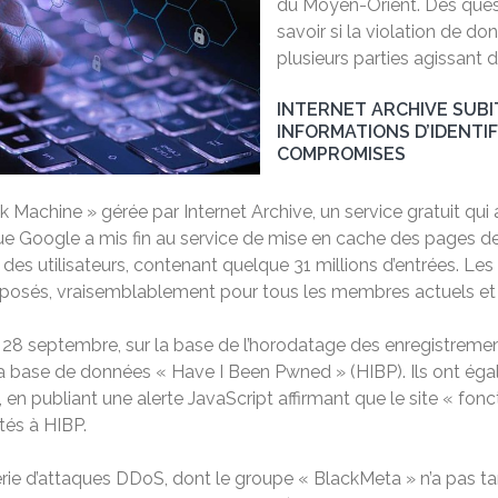
du Moyen-Orient. Des ques
savoir si la violation de d
plusieurs parties agissant
INTERNET ARCHIVE SUBI
INFORMATIONS D’IDENTI
COMPROMISES
Machine » gérée par Internet Archive, un service gratuit qui 
que Google a mis fin au service de mise en cache des pages d
ion des utilisateurs, contenant quelque 31 millions d’entrées. L
posés, vraisemblablement pour tous les membres actuels et p
 28 septembre, sur la base de l’horodatage des enregistrements
 la base de données « Have I Been Pwned » (HIBP). Ils ont égal
 en publiant une alerte JavaScript affirmant que le site « fon
tés à HIBP.
érie d’attaques DDoS, dont le groupe « BlackMeta » n’a pas tar