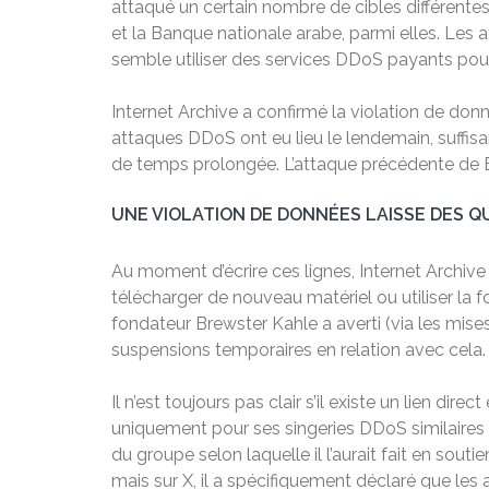
attaqué un certain nombre de cibles différente
et la Banque nationale arabe, parmi elles. Les a
semble utiliser des services DDoS payants pour 
Internet Archive a confirmé la violation de don
attaques DDoS ont eu lieu le lendemain, suffis
de temps prolongée. L’attaque précédente de Bl
UNE VIOLATION DE DONNÉES LAISSE DES 
Au moment d’écrire ces lignes, Internet Archive
télécharger de nouveau matériel ou utiliser la 
fondateur Brewster Kahle a averti (via les mise
suspensions temporaires en relation avec cela. 
Il n’est toujours pas clair s’il existe un lien d
uniquement pour ses singeries DDoS similaires dans
du groupe selon laquelle il l’aurait fait en sou
mais sur X, il a spécifiquement déclaré que les 