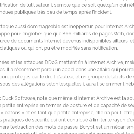
fication de l’utilisateur, il semble que ce soit quelqu’un qui n’
ndues publiques très peu de temps après l’incident.
attaque aussi dommageable est inopportun pour Internet Archi
veloppé pour englober quelque 866 milliards de pages Web, dont
source de documents Internet devenus indisponibles ailleurs, et
iatiques ou qui ont pu être modifiés sans notification.
nnées et les attaques DDoS mettent fin à Internet Archive, ma
s. Il a récemment perdu un appel dans une affaire qui pourrait
core protégés par le droit d’auteur, et un groupe de labels de m
sous des allégations selon lesquelles il aurait sciemment hé
uck Software, note que même si Internet Archive est la source
petite entreprise en termes de posture et de capacité de séc
 bâtons » et en tant que petite entreprise, elle n’a peut-êtr
es pratiques de sécurité qui ont contribué à limiter le rayon d’e
hera l’extraction des mots de passe. Bcrypt est un mécanis