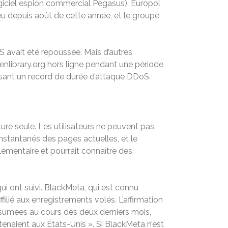
ogiciel espion commercial Pegasus), Europol
ieu depuis août de cette année, et le groupe
S avait été repoussée. Mais d’autres
nlibrary.org hors ligne pendant une période
ssant un record de durée d’attaque DDoS.
ure seule. Les utilisateurs ne peuvent pas
instantanés des pages actuelles, et le
lémentaire et pourrait connaître des
 qui ont suivi. BlackMeta, qui est connu
ffilié aux enregistrements volés. L’affirmation
présumées au cours des deux derniers mois,
tenaient aux États-Unis ». Si BlackMeta n’est