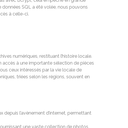
e cas avec Bcrypt, cela empêche en grande
e de données SQL a été volée, nous pouvons
ès à celle-ci.
ives numériques, restituant l’histoire locale.
un accès à une importante sélection de pièces
ous ceux intéressés par la vie locale de
niques, triées selon les régions, souvent en
aux depuis l’avènement d’internet, permettant
fournissant une vaste collection de photos