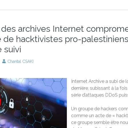
 des archives Internet comprome
pe de hacktivistes pro-palestinien
suivi
Chantal CSAKI
Internet Archive a subi de
dernière, subissant à la fo
série d’attaques DDoS puiss
Un groupe de hackers connu
comme un acte de « hacktiv
ce groupe semble être nouv