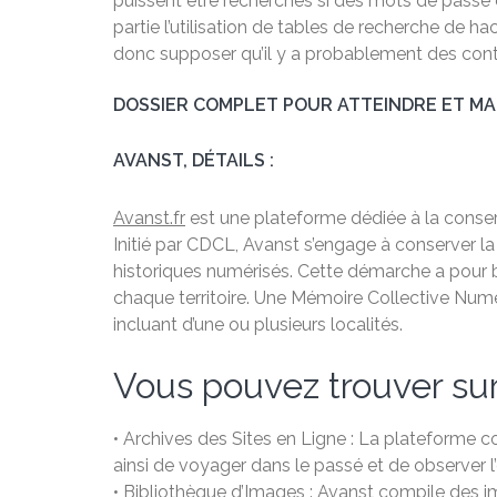
puissent être recherchés si des mots de passe 
partie l’utilisation de tables de recherche de
donc supposer qu’il y a probablement des contr
DOSSIER COMPLET POUR ATTEINDRE ET MAN
AVANST, DÉTAILS :
Avanst.fr
est une plateforme dédiée à la conserva
Initié par CDCL, Avanst s’engage à conserver la
historiques numérisés. Cette démarche a pour bu
chaque territoire. Une Mémoire Collective Numéri
incluant d’une ou plusieurs localités.
Vous pouvez trouver sur
• Archives des Sites en Ligne : La plateforme c
ainsi de voyager dans le passé et de observer l’
• Bibliothèque d’Images : Avanst compile des i