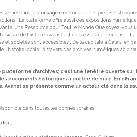
 essentiel dans le stockage électronique des pièces historique
ractions : La plateforme offre aussi des expositions numérique
ivante. Une Ressource pour Tout le Monde Que soyez-vous un
siaste de l’histoire, Avanst est une ressource précieuse . La
les et sociétés sont accessibles . De la capitale à Calais, en 
r l’histoire locale , à travers des archives numériques soig
 plateforme d’archives; c’est une fenêtre ouverte sur
 des documents historiques à portée de main. En offrant
ens, Avanst se présente comme un acteur clé dans la sau
Disponible dans toutes les bonnes librairies.
 livre
.