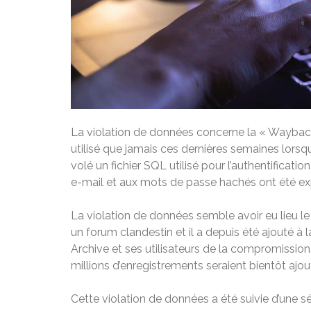
La violation de données concerne la « Wayback 
utilisé que jamais ces dernières semaines lors
volé un fichier SQL utilisé pour l’authentificat
e-mail et aux mots de passe hachés ont été ex
La violation de données semble avoir eu lieu le
un forum clandestin et il a depuis été ajouté à
Archive et ses utilisateurs de la compromission,
millions d’enregistrements seraient bientôt ajou
Cette violation de données a été suivie d’une s