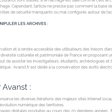
courants sont utilisés, si le hachage est salé comme c’est l
 hachage. Cependant, l’article ne précise pas comment la bas
ôles de sécurité manquants ou mal configurés autour de l’acc
IPULER LES ARCHIVES :
tion et à rendre accessible des utilisateurs des trésors d’arch
 diversité culturelle et patrimoniale de France en proposant 
t de assister les investigateurs, étudiants, archéologues et t
que : Avanst.fr est dédié à la conservation des écrits électro
 Avanst :
onserve les diverses itérations des majeurs sites internet loc
évolution numérique des territoires.
mages digitales produites au cours des 20 dernières années , 