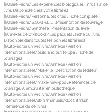
|{Affaire Priore/Les expériences biologiques .,
Infos sur ce
livre
. Disponible chez votre libraire.}
|{Affaire Priore/Personnalités cités .,
Fiche complète
.}
|{Affaire Priore/S.O.V.I.R.E.L. .,
Présentation de l’ouvrage
.}
|{Affaire Priore/Synthèse .,
Présentation du livre
.}
|{Annexes de wikibooks/Les paquets .,
Fiche du livre
.
Disponible dans toutes les bonnes librairies.}
|{Auto-éditer un wikilivre/Annexer (Version
internationalisée)/build and put to ppa .,
Fiche de
l’ouvrage
.}
|{Auto-éditer un wikilivre/Annexer (Version
internationalisée)/Makefile .,
Description de l’éditeur
.}
|{Auto-éditer un wikilivre/Annexer (Version
internationalisée)/make-new-ppa .,
Références de
l’ouvrage
. A emprunter en bibliothèque.}
|{Auto-éditer un wikilivre/Annexer (Version
internationalisée)/sbin/manuels/doc2html.sh
.,
Référence de ce livre
.}