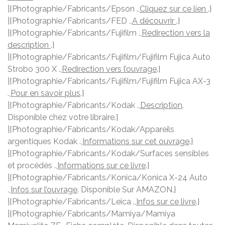
|{Photographie/Fabricants/Epson .,
Cliquez sur ce lien
.}
|{Photographie/Fabricants/FED .,
A découvrir
.}
|{Photographie/Fabricants/Fujifilm .,
Redirection vers la
description
.}
|{Photographie/Fabricants/Fujifilm/Fujifilm Fujica Auto
Strobo 300 X .,
Redirection vers l’ouvrage
.}
|{Photographie/Fabricants/Fujifilm/Fujifilm Fujica AX-3
.,
Pour en savoir plus
.}
|{Photographie/Fabricants/Kodak .,
Description
.
Disponible chez votre libraire.}
|{Photographie/Fabricants/Kodak/Appareils
argentiques Kodak .,
Informations sur cet ouvrage
.}
|{Photographie/Fabricants/Kodak/Surfaces sensibles
et procédés .,
Informations sur ce livre
.}
|{Photographie/Fabricants/Konica/Konica X-24 Auto
.,
Infos sur l’ouvrage
. Disponible Sur AMAZON.}
|{Photographie/Fabricants/Leica .,
Infos sur ce livre
.}
|{Photographie/Fabricants/Mamiya/Mamiya