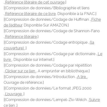
.,
Référence litéraire de cet ouvrage
.}
|{Compression de données/Bibliographie et liens
.,
Référence litéraire de ce livre
. Disponible à la FNAC.}
|{Compression de données/Codage de Huffman .,
Fiche
de l’éditeur
. Disponible Sur AMAZON.}
|{Compression de données/Codage de Shannon-Fano
.,
Référence litéraire
.}
|{Compression de données/Codage entropique .,
(la
couverture)
.}
|{Compression de données/Codage par dictionnaire .,
Le
livre
. Disponible sur internet.}
|{Compression de données/Codage par répétition
.,
Clicker sur ce lien
. A emprunter en bibliothèque.}
|{Compression de données/Introduction .,
A lire.
.
Ouvrage de référence.}
|{Compression de données/Le format JPEG 2000
.,
L’ouvrage
.}
|{Compression de données/Lempel-Ziv-Welch .,
Suivre
ce lien
.}