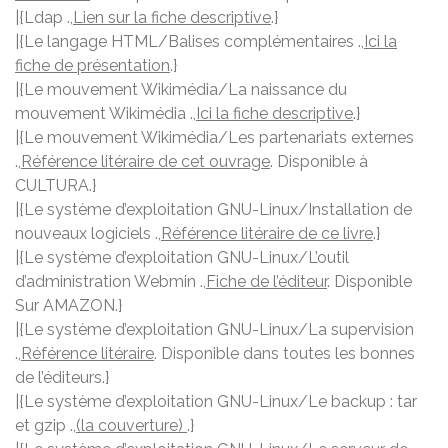
|{Ldap .,
Lien sur la fiche descriptive
.}
|{Le langage HTML/Balises complémentaires .,
Ici la
fiche de présentation
.}
|{Le mouvement Wikimédia/La naissance du
mouvement Wikimédia .,
Ici la fiche descriptive
.}
|{Le mouvement Wikimédia/Les partenariats externes
.,
Référence litéraire de cet ouvrage
. Disponible à
CULTURA.}
|{Le système d’exploitation GNU-Linux/Installation de
nouveaux logiciels .,
Référence litéraire de ce livre
.}
|{Le système d’exploitation GNU-Linux/L’outil
d’administration Webmin .,
Fiche de l’éditeur
. Disponible
Sur AMAZON.}
|{Le système d’exploitation GNU-Linux/La supervision
.,
Référence litéraire
. Disponible dans toutes les bonnes
de l’éditeurs.}
|{Le système d’exploitation GNU-Linux/Le backup : tar
et gzip .,
(la couverture)
.}