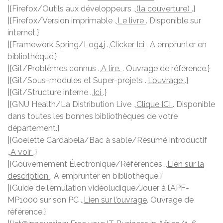
|{Firefox/Outils aux développeurs .,
(la couverture)
.}
|{Firefox/Version imprimable .,
Le livre
. Disponible sur
internet.}
|{Framework Spring/Log4j .,
Clicker Ici
. A emprunter en
bibliothèque.}
|{Git/Problèmes connus .,
A lire.
. Ouvrage de référence.}
|{Git/Sous-modules et Super-projets .,
L’ouvrage
.}
|{Git/Structure interne .,
Ici
.}
|{GNU Health/La Distribution Live .,
Clique ICI
. Disponible
dans toutes les bonnes bibliothèques de votre
département.}
|{Goelette Cardabela/Bac à sable/Résumé introductif
.,
A voir
.}
|{Gouvernement Électronique/Références .,
Lien sur la
description
. A emprunter en bibliothèque.}
|{Guide de l’émulation vidéoludique/Jouer à l’APF-
MP1000 sur son PC .,
Lien sur l’ouvrage
. Ouvrage de
référence.}