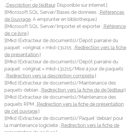
.,
Description de l’éditeur
. Disponible sur internet.}
|{Microsoft SQL Server/Bases de données .,
Références
de l’ouvrage
. A emprunter en bibliothèque.}
|{Microsoft SQL Server/Importer et exporter .,
Référence
de ce livre
.}
|{Mkd (Extracteur de documents)/Dépôt parrainé du
paquet »original » mkd-131215 .,
Redirection vers la fiche
de présentation
.}
|{Mkd (Extracteur de documents)/Dépôt parrainé du
paquet »original » mkd-131215/Mise à jour de paquets
.,
Redirection vers la description complète
.}
|{Mkd (Extracteur de documents)/Maintenance des
paquets debian .,
Redirection vers la fiche de de l’éditeur
.}
|{Mkd (Extracteur de documents)/Maintenance des
paquets RPM .,
Redirection vers la fiche de présentation
de cet ouvrage
.}
|{Mkd (Extracteur de documents)/Paquet ‘debian’ pour
la maintenance logicielle .,
Redirection vers la fiche de