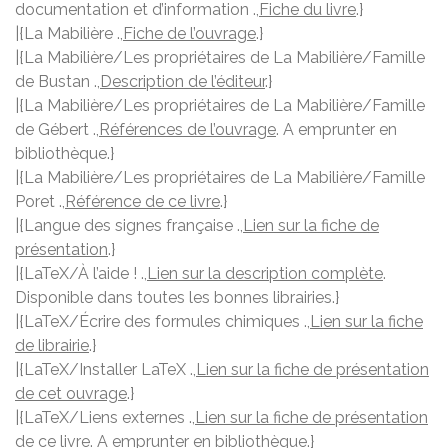
documentation et d’information .,
Fiche du livre
.}
|{La Mabilière .,
Fiche de l’ouvrage
.}
|{La Mabilière/Les propriétaires de La Mabilière/Famille
de Bustan .,
Description de l’éditeur
.}
|{La Mabilière/Les propriétaires de La Mabilière/Famille
de Gébert .,
Références de l’ouvrage
. A emprunter en
bibliothèque.}
|{La Mabilière/Les propriétaires de La Mabilière/Famille
Poret .,
Référence de ce livre
.}
|{Langue des signes française .,
Lien sur la fiche de
présentation
.}
|{LaTeX/À l’aide ! .,
Lien sur la description complète
.
Disponible dans toutes les bonnes librairies.}
|{LaTeX/Écrire des formules chimiques .,
Lien sur la fiche
de librairie
.}
|{LaTeX/Installer LaTeX .,
Lien sur la fiche de présentation
de cet ouvrage
.}
|{LaTeX/Liens externes .,
Lien sur la fiche de présentation
de ce livre
. A emprunter en bibliothèque.}