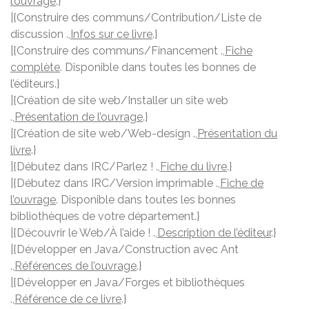
l’ouvrage
.}
|{Construire des communs/Contribution/Liste de
discussion .,
Infos sur ce livre
.}
|{Construire des communs/Financement .,
Fiche
complète
. Disponible dans toutes les bonnes de
l’éditeurs.}
|{Création de site web/Installer un site web
.,
Présentation de l’ouvrage
.}
|{Création de site web/Web-design .,
Présentation du
livre
.}
|{Débutez dans IRC/Parlez ! .,
Fiche du livre
.}
|{Débutez dans IRC/Version imprimable .,
Fiche de
l’ouvrage
. Disponible dans toutes les bonnes
bibliothèques de votre département.}
|{Découvrir le Web/À l’aide ! .,
Description de l’éditeur
.}
|{Développer en Java/Construction avec Ant
.,
Références de l’ouvrage
.}
|{Développer en Java/Forges et bibliothèques
.,
Référence de ce livre
.}