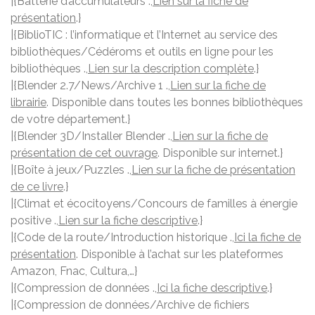
|{Batterie d’accumulateurs .,
Lien sur la fiche de
présentation
.}
|{BiblioTIC : l’informatique et l’Internet au service des
bibliothèques/Cédéroms et outils en ligne pour les
bibliothèques .,
Lien sur la description complète
.}
|{Blender 2.7/News/Archive 1 .,
Lien sur la fiche de
librairie
. Disponible dans toutes les bonnes bibliothèques
de votre département.}
|{Blender 3D/Installer Blender .,
Lien sur la fiche de
présentation de cet ouvrage
. Disponible sur internet.}
|{Boîte à jeux/Puzzles .,
Lien sur la fiche de présentation
de ce livre
.}
|{Climat et écocitoyens/Concours de familles à énergie
positive .,
Lien sur la fiche descriptive
.}
|{Code de la route/Introduction historique .,
Ici la fiche de
présentation
. Disponible à l’achat sur les plateformes
Amazon, Fnac, Cultura,…}
|{Compression de données .,
Ici la fiche descriptive
.}
|{Compression de données/Archive de fichiers