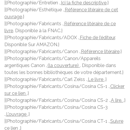
|{Photographie/Entretien .,
Ici la fiche descriptive
.}
|{Photographie/Esthétique .,
Référence litéraire de cet
ouvrage
.}
|{Photographie/Fabricants .,
Référence litéraire de ce
livre
. Disponible à la FNAC.}
|{Photographie/Fabricants/ADOX .,
Fiche de l’éditeur
.
Disponible Sur AMAZON.}
|{Photographie/Fabricants/Canon .,
Référence litéraire
.}
|{Photographie/Fabricants/Canon/Appareils
argentiques Canon .,
(la couverture)
. Disponible dans
toutes les bonnes bibliothèques de votre département.}
|{Photographie/Fabricants/Carl Zeiss .,
Le livre
.}
|{Photographie/Fabricants/Cosina/Cosina CS-1 .,
Clicker
sur ce lien
.}
|{Photographie/Fabricants/Cosina/Cosina CS-2 .,
A lire.
.}
|{Photographie/Fabricants/Cosina/Cosina CS-3
.,
L’ouvrage
.}
|{Photographie/Fabricants/Cosina/Cosina CT-1 .,
Suivre
ce lien
.}