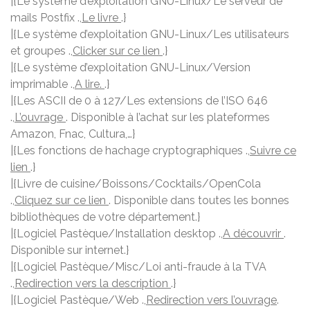
|{Le système d’exploitation GNU-Linux/Le serveur de
mails Postfix .,
Le livre
.}
|{Le système d’exploitation GNU-Linux/Les utilisateurs
et groupes .,
Clicker sur ce lien
.}
|{Le système d’exploitation GNU-Linux/Version
imprimable .,
A lire.
.}
|{Les ASCII de 0 à 127/Les extensions de l’ISO 646
.,
L’ouvrage
. Disponible à l’achat sur les plateformes
Amazon, Fnac, Cultura,…}
|{Les fonctions de hachage cryptographiques .,
Suivre ce
lien
.}
|{Livre de cuisine/Boissons/Cocktails/OpenCola
.,
Cliquez sur ce lien
. Disponible dans toutes les bonnes
bibliothèques de votre département.}
|{Logiciel Pastèque/Installation desktop .,
A découvrir
.
Disponible sur internet.}
|{Logiciel Pastèque/Misc/Loi anti-fraude à la TVA
.,
Redirection vers la description
.}
|{Logiciel Pastèque/Web .,
Redirection vers l’ouvrage
.