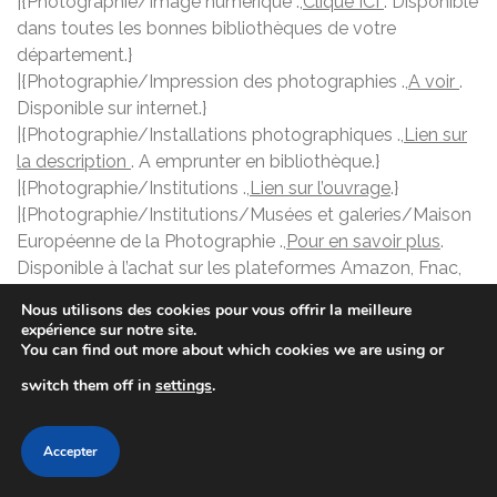
|{Photographie/Image numérique .,
Clique ICI
. Disponible
dans toutes les bonnes bibliothèques de votre
département.}
|{Photographie/Impression des photographies .,
A voir
.
Disponible sur internet.}
|{Photographie/Installations photographiques .,
Lien sur
la description
. A emprunter en bibliothèque.}
|{Photographie/Institutions .,
Lien sur l’ouvrage
.}
|{Photographie/Institutions/Musées et galeries/Maison
Européenne de la Photographie .,
Pour en savoir plus
.
Disponible à l’achat sur les plateformes Amazon, Fnac,
Cultura,…}
Nous utilisons des cookies pour vous offrir la meilleure
|{Photographie/L’œil et la vision humaine .,
Description
.
expérience sur notre site.
Disponible chez votre libraire.}
You can find out more about which cookies we are using or
|{Photographie/Les premiers pas .,
Informations sur cet
switch them off in
settings
.
ouvrage
.}
|{Photographie/Livre d’or .,
Informations sur ce livre
.
Accepter
Disponible à la FNAC.}
|{Photographie/Logiciels .,
Infos sur l’ouvrage
.}