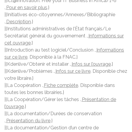
|{Ict@innovation: Free your IT Business in Africa/1-6
.,
Pour en savoir plus
.}
|{Initiatives éco-citoyennes/Annexes/Bibliographie
.,
Description
.}
|{Institutions administratives de l’État français/Le
Secrétariat général du gouvernement .,
Informations sur
cet ouvrage
.}
|{Introduction au test logiciel/Conclusion .,
Informations
sur ce livre
. Disponible à la FNAC.}
|{Kdenlive/Obtenir et installer .,
Infos sur l’ouvrage
.}
|{Kdenlive/Problèmes .,
Infos sur ce livre
. Disponible chez
votre libraire.}
|{La Coopération .,
Fiche complète
. Disponible dans
toutes les bonnes librairies.}
|{La Coopération/Gérer les tâches .,
Présentation de
l’ouvrage
.}
|{La documentation/Durées de conservation
.,
Présentation du livre
.}
|{La documentation/Gestion d’un centre de