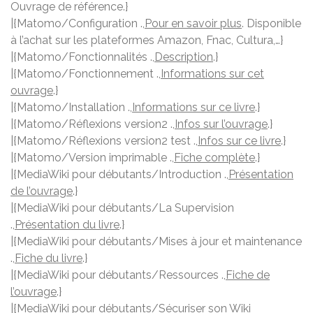
Ouvrage de référence.}
|{Matomo/Configuration .,
Pour en savoir plus
. Disponible
à l’achat sur les plateformes Amazon, Fnac, Cultura,…}
|{Matomo/Fonctionnalités .,
Description
.}
|{Matomo/Fonctionnement .,
Informations sur cet
ouvrage
.}
|{Matomo/Installation .,
Informations sur ce livre
.}
|{Matomo/Réflexions version2 .,
Infos sur l’ouvrage
.}
|{Matomo/Réflexions version2 test .,
Infos sur ce livre
.}
|{Matomo/Version imprimable .,
Fiche complète
.}
|{MediaWiki pour débutants/Introduction .,
Présentation
de l’ouvrage
.}
|{MediaWiki pour débutants/La Supervision
.,
Présentation du livre
.}
|{MediaWiki pour débutants/Mises à jour et maintenance
.,
Fiche du livre
.}
|{MediaWiki pour débutants/Ressources .,
Fiche de
l’ouvrage
.}
|{MediaWiki pour débutants/Sécuriser son Wiki