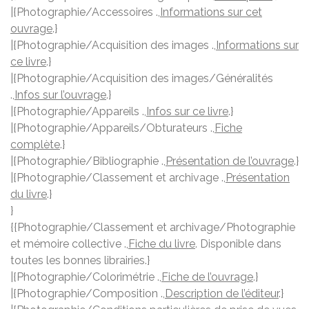
|{Photographie/Accessoires .,
Informations sur cet
ouvrage
.}
|{Photographie/Acquisition des images .,
Informations sur
ce livre
.}
|{Photographie/Acquisition des images/Généralités
.,
Infos sur l’ouvrage
.}
|{Photographie/Appareils .,
Infos sur ce livre
.}
|{Photographie/Appareils/Obturateurs .,
Fiche
complète
.}
|{Photographie/Bibliographie .,
Présentation de l’ouvrage
.}
|{Photographie/Classement et archivage .,
Présentation
du livre
.}
}
{{Photographie/Classement et archivage/Photographie
et mémoire collective .,
Fiche du livre
. Disponible dans
toutes les bonnes librairies.}
|{Photographie/Colorimétrie .,
Fiche de l’ouvrage
.}
|{Photographie/Composition .,
Description de l’éditeur
.}