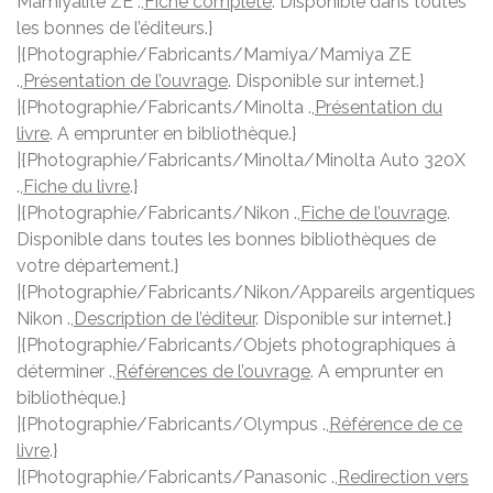
Mamiyalite ZE .,
Fiche complète
. Disponible dans toutes
les bonnes de l’éditeurs.}
|{Photographie/Fabricants/Mamiya/Mamiya ZE
.,
Présentation de l’ouvrage
. Disponible sur internet.}
|{Photographie/Fabricants/Minolta .,
Présentation du
livre
. A emprunter en bibliothèque.}
|{Photographie/Fabricants/Minolta/Minolta Auto 320X
.,
Fiche du livre
.}
|{Photographie/Fabricants/Nikon .,
Fiche de l’ouvrage
.
Disponible dans toutes les bonnes bibliothèques de
votre département.}
|{Photographie/Fabricants/Nikon/Appareils argentiques
Nikon .,
Description de l’éditeur
. Disponible sur internet.}
|{Photographie/Fabricants/Objets photographiques à
déterminer .,
Références de l’ouvrage
. A emprunter en
bibliothèque.}
|{Photographie/Fabricants/Olympus .,
Référence de ce
livre
.}
|{Photographie/Fabricants/Panasonic .,
Redirection vers