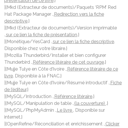
présentation de ce livre
.}
|{Mkd (Extracteur de documents)/Paquets ‘RPM’ Red
Hat Package Manager .,
Redirection vers la fiche
descriptive
.}
|{Mkd (Extracteur de documents)/Version imprimable
.,
sur ce lien la fiche de présentation
.}
|{Monétique/YesCard .,
sur ce lien la fiche descriptive
.
Disponible chez votre libraire.}
|{Mozilla Thunderbird/Installer et bien configurer
Thunderbird .,
Référence litéraire de cet ouvrage
.}
|{Mujje Tulye en Côte d’Ivoire .,
Référence litéraire de ce
livre
. Disponible à la FNAC.}
|{Mujje Tulye en Côte d’Ivoire/Résumé introductif .,
Fiche
de l’éditeur
.}
|{MySQL/Introduction .,
Référence litéraire
.}
|{MySQL/Manipulation de table .,
(la couverture)
.}
|{MySQL/PhpMyAdmin .,
Le livre
. Disponible sur
internet.}
|{OpenRefine/Réconciliation et enrichissement .,
Clicker