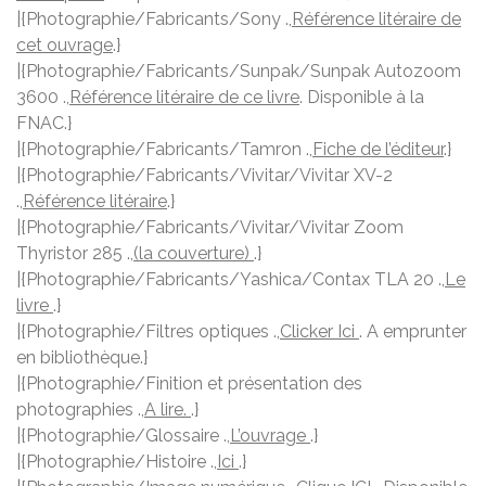
|{Photographie/Fabricants/Sony .,
Référence litéraire de
cet ouvrage
.}
|{Photographie/Fabricants/Sunpak/Sunpak Autozoom
3600 .,
Référence litéraire de ce livre
. Disponible à la
FNAC.}
|{Photographie/Fabricants/Tamron .,
Fiche de l’éditeur
.}
|{Photographie/Fabricants/Vivitar/Vivitar XV-2
.,
Référence litéraire
.}
|{Photographie/Fabricants/Vivitar/Vivitar Zoom
Thyristor 285 .,
(la couverture)
.}
|{Photographie/Fabricants/Yashica/Contax TLA 20 .,
Le
livre
.}
|{Photographie/Filtres optiques .,
Clicker Ici
. A emprunter
en bibliothèque.}
|{Photographie/Finition et présentation des
photographies .,
A lire.
.}
|{Photographie/Glossaire .,
L’ouvrage
.}
|{Photographie/Histoire .,
Ici
.}