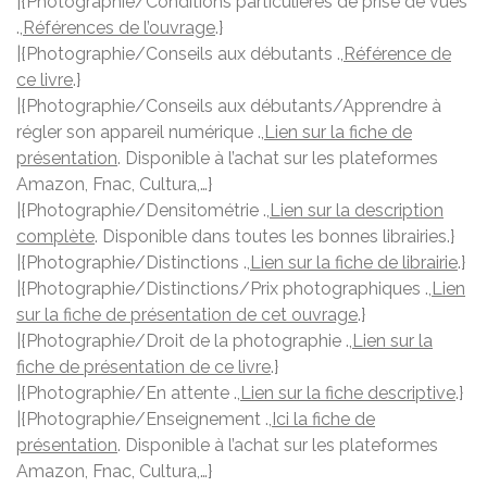
|{Photographie/Conditions particulières de prise de vues
.,
Références de l’ouvrage
.}
|{Photographie/Conseils aux débutants .,
Référence de
ce livre
.}
|{Photographie/Conseils aux débutants/Apprendre à
régler son appareil numérique .,
Lien sur la fiche de
présentation
. Disponible à l’achat sur les plateformes
Amazon, Fnac, Cultura,…}
|{Photographie/Densitométrie .,
Lien sur la description
complète
. Disponible dans toutes les bonnes librairies.}
|{Photographie/Distinctions .,
Lien sur la fiche de librairie
.}
|{Photographie/Distinctions/Prix photographiques .,
Lien
sur la fiche de présentation de cet ouvrage
.}
|{Photographie/Droit de la photographie .,
Lien sur la
fiche de présentation de ce livre
.}
|{Photographie/En attente .,
Lien sur la fiche descriptive
.}
|{Photographie/Enseignement .,
Ici la fiche de
présentation
. Disponible à l’achat sur les plateformes
Amazon, Fnac, Cultura,…}