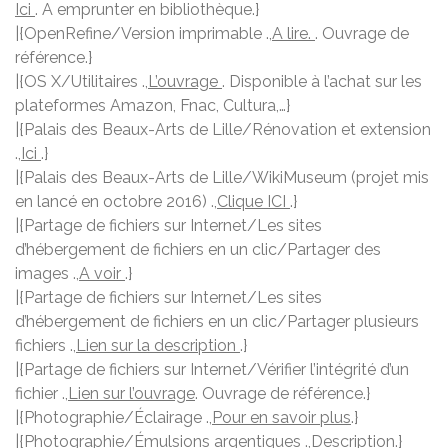
Ici
. A emprunter en bibliothèque.}
|{OpenRefine/Version imprimable .,
A lire.
. Ouvrage de
référence.}
|{OS X/Utilitaires .,
L’ouvrage
. Disponible à l’achat sur les
plateformes Amazon, Fnac, Cultura,…}
|{Palais des Beaux-Arts de Lille/Rénovation et extension
.,
Ici
.}
|{Palais des Beaux-Arts de Lille/WikiMuseum (projet mis
en lancé en octobre 2016) .,
Clique ICI
.}
|{Partage de fichiers sur Internet/Les sites
d’hébergement de fichiers en un clic/Partager des
images .,
A voir
.}
|{Partage de fichiers sur Internet/Les sites
d’hébergement de fichiers en un clic/Partager plusieurs
fichiers .,
Lien sur la description
.}
|{Partage de fichiers sur Internet/Vérifier l’intégrité d’un
fichier .,
Lien sur l’ouvrage
. Ouvrage de référence.}
|{Photographie/Éclairage .,
Pour en savoir plus
.}
|{Photographie/Émulsions argentiques .,
Description
.}