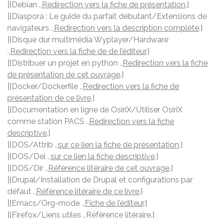
|{Debian .,
Redirection vers la fiche de présentation
.}
|{Diaspora : Le guide du parfait débutant/Extensions de
navigateurs .,
Redirection vers la description complète
.}
|{Disque dur multimédia Wyplayer/Hardware
.,
Redirection vers la fiche de de l’éditeur
.}
|{Distribuer un projet en python .,
Redirection vers la fiche
de présentation de cet ouvrage
.}
|{Docker/Dockerfile .,
Redirection vers la fiche de
présentation de ce livre
.}
|{Documentation en ligne de OsiriX/Utiliser OsiriX
comme station PACS .,
Redirection vers la fiche
descriptive
.}
|{DOS/Attrib .,
sur ce lien la fiche de présentation
.}
|{DOS/Del .,
sur ce lien la fiche descriptive
.}
|{DOS/Dir .,
Référence litéraire de cet ouvrage
.}
|{Drupal/Installation de Drupal et configurations par
défaut .,
Référence litéraire de ce livre
.}
|{Emacs/Org-mode .,
Fiche de l’éditeur
.}
|{Firefox/Liens utiles .,
Référence litéraire
.}