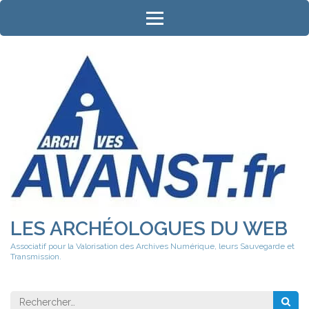
Aller
au
contenu
(Pressez
Entrée)
LES ARCHÉOLOGUES DU WEB
Associatif pour la Valorisation des Archives Numérique, leurs Sauvegarde et
Transmission.
Rechercher 