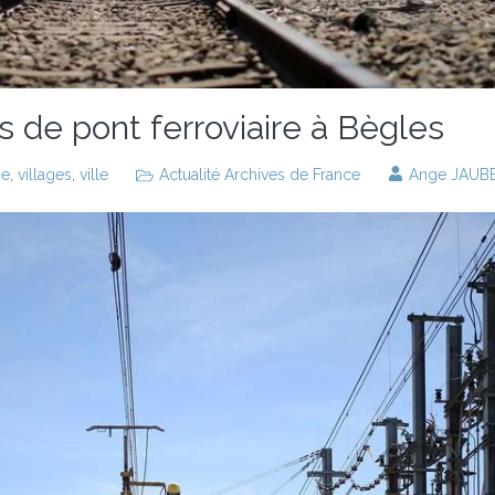
s de pont ferroviaire à Bègles
ie
,
villages
,
ville
Actualité Archives de France
Ange JAUB