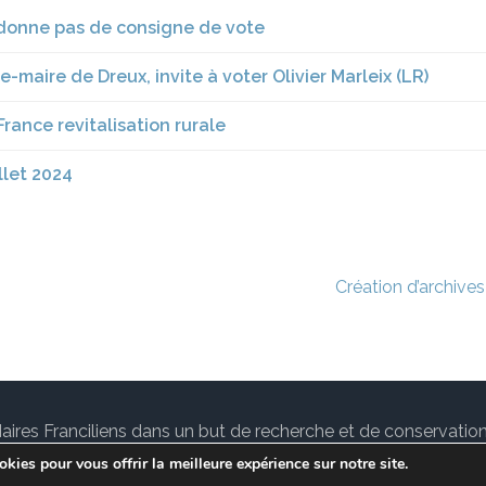
 donne pas de consigne de vote
-maire de Dreux, invite à voter Olivier Marleix (LR)
France revitalisation rurale
llet 2024
Création d’archive
des Maires Franciliens dans un but de recherche et de conservat
tuallité sur le
notre Blog.
Lawyer Landing Page | Développé
kies pour vous offrir la meilleure expérience sur notre site.
Conditions de services