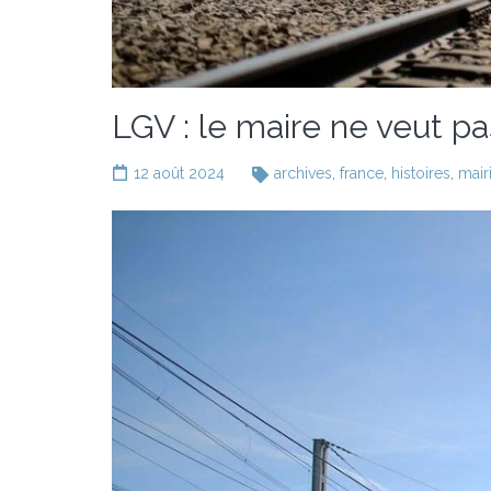
LGV : le maire ne veut pa
12 août 2024
archives
,
france
,
histoires
,
mair