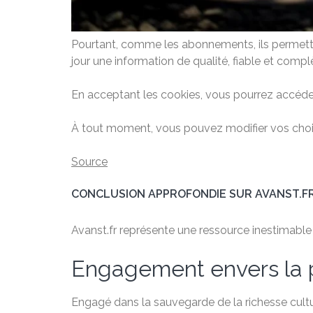
Pourtant, comme les abonnements, ils permetten
jour une information de qualité, fiable et compl
En acceptant les cookies, vous pourrez accéder
À tout moment, vous pouvez modifier vos choix
Source
CONCLUSION APPROFONDIE SUR AVANST.F
Avanst.fr représente une ressource inestimable po
Engagement envers la 
Engagé dans la sauvegarde de la richesse cultu