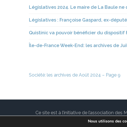
Législatives 2024. Le maire de La Baule ne
Législatives : Françoise Gaspard, ex-députée
Quistinic va pouvoir bénéficier du dispositif 
Île-de-France Week-End: les archives de Jui
Navigation
Société: les archives de Août 2024 – Page 9
de
l’article
Ce site est à l’initiative de l’association 
communes de l’Île-de-France. Suivez les ac
Nous utilisons des coo