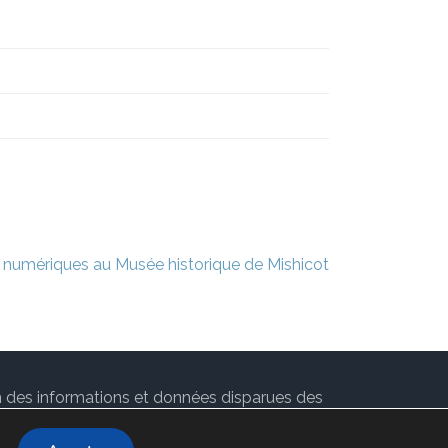
s numériques au Musée historique de Mishicot
ion des informations et données disparues des
 par
Rara Theme
. Propulsé par
WordPress
.