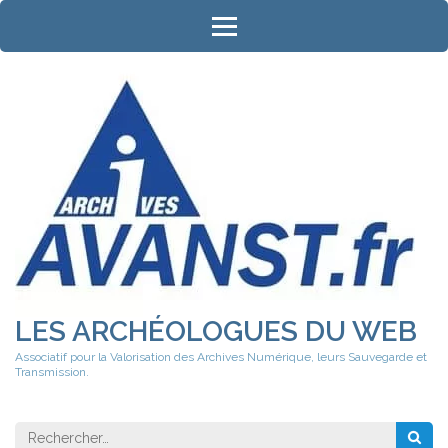
Aller
au
contenu
(Pressez
Entrée)
LES ARCHÉOLOGUES DU WEB
Associatif pour la Valorisation des Archives Numérique, leurs Sauvegarde et
Transmission.
Rechercher 