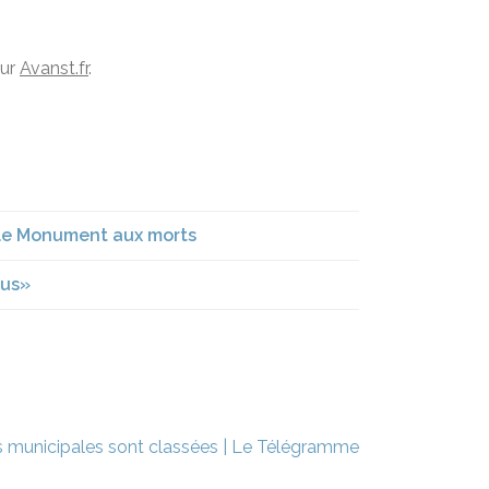
sur
Avanst.fr
.
 le Monument aux morts
ous»
es municipales sont classées | Le Télégramme