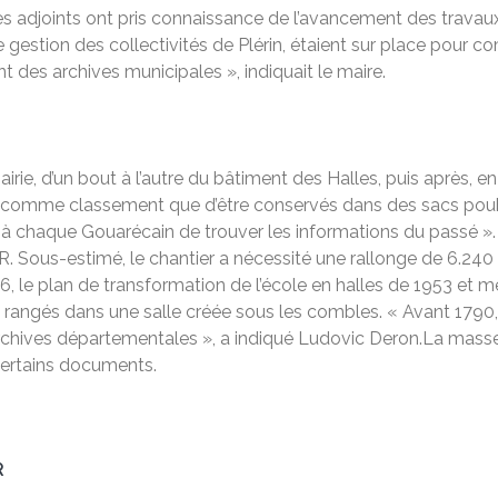
es adjoints ont pris connaissance de l’avancement des trava
gestion des collectivités de Plérin, étaient sur place pour co
 des archives municipales », indiquait le maire.
, d’un bout à l’autre du bâtiment des Halles, puis après, en 2
mme classement que d’être conservés dans des sacs poubelles 
t à chaque Gouarécain de trouver les informations du passé ». 
R. Sous-estimé, le chantier a nécessité une rallonge de 6.24
6, le plan de transformation de l’école en halles de 1953 et 
et rangés dans une salle créée sous les combles. « Avant 1790
s Archives départementales », a indiqué Ludovic Deron.La mass
 certains documents.
R