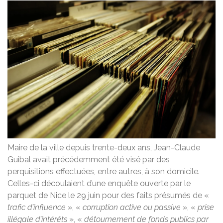
Maire de la ville depuis trente-deux ans, Jean-Claude
Guibal avait précédemment été visé par des
perquisitions effectuées, entre autres, à son domicile.
Celles-ci découlaient d’une enquête ouverte par le
parquet de Nice le 29 juin pour des faits présumés de «
trafic d’influence
», «
corruption active ou passive
», «
prise
illégale d’intérêts
», «
détournement de fonds publics par