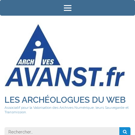
Aller
au
contenu
(Pressez
Entrée)
LES ARCHÉOLOGUES DU WEB
Associatif pour la Valorisation des Archives Numérique, leurs Sauvegarde et
Transmission.
Rechercher 