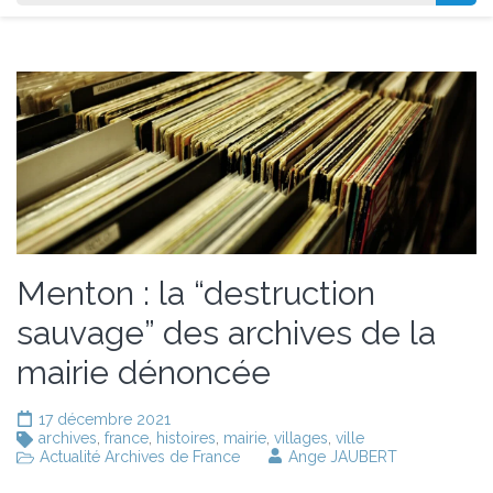
Menton : la “destruction
sauvage” des archives de la
mairie dénoncée
17 décembre 2021
archives
,
france
,
histoires
,
mairie
,
villages
,
ville
Actualité Archives de France
Ange JAUBERT