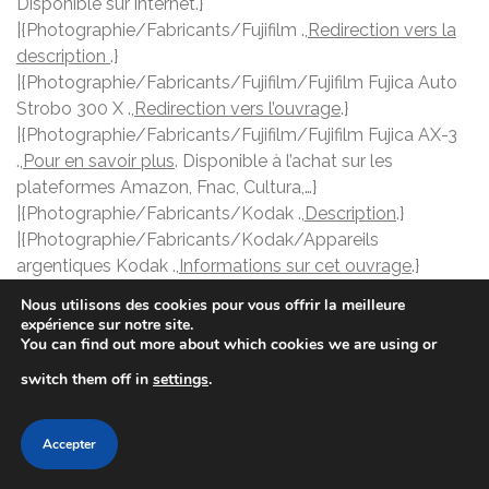
Disponible sur internet.}
|{Photographie/Fabricants/Fujifilm .,
Redirection vers la
description
.}
|{Photographie/Fabricants/Fujifilm/Fujifilm Fujica Auto
Strobo 300 X .,
Redirection vers l’ouvrage
.}
|{Photographie/Fabricants/Fujifilm/Fujifilm Fujica AX-3
.,
Pour en savoir plus
. Disponible à l’achat sur les
plateformes Amazon, Fnac, Cultura,…}
|{Photographie/Fabricants/Kodak .,
Description
.}
|{Photographie/Fabricants/Kodak/Appareils
argentiques Kodak .,
Informations sur cet ouvrage
.}
|{Photographie/Fabricants/Kodak/Surfaces sensibles
Nous utilisons des cookies pour vous offrir la meilleure
et procédés .,
Informations sur ce livre
. Disponible à la
expérience sur notre site.
You can find out more about which cookies we are using or
FNAC.}
|{Photographie/Fabricants/Konica/Konica X-24 Auto
switch them off in
settings
.
.,
Infos sur l’ouvrage
.}
|{Photographie/Fabricants/Leica .,
Infos sur ce livre
.}
Accepter
|{Photographie/Fabricants/Mamiya/Mamiya
Mamiyalite ZE .,
Fiche complète
.}