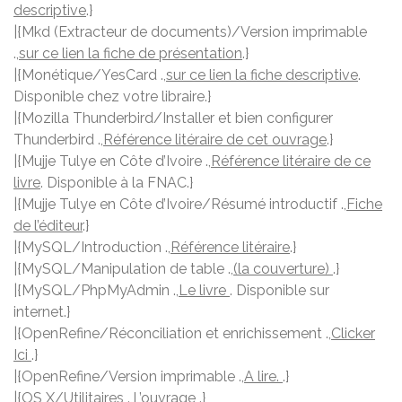
descriptive
.}
|{Mkd (Extracteur de documents)/Version imprimable
.,
sur ce lien la fiche de présentation
.}
|{Monétique/YesCard .,
sur ce lien la fiche descriptive
.
Disponible chez votre libraire.}
|{Mozilla Thunderbird/Installer et bien configurer
Thunderbird .,
Référence litéraire de cet ouvrage
.}
|{Mujje Tulye en Côte d’Ivoire .,
Référence litéraire de ce
livre
. Disponible à la FNAC.}
|{Mujje Tulye en Côte d’Ivoire/Résumé introductif .,
Fiche
de l’éditeur
.}
|{MySQL/Introduction .,
Référence litéraire
.}
|{MySQL/Manipulation de table .,
(la couverture)
.}
|{MySQL/PhpMyAdmin .,
Le livre
. Disponible sur
internet.}
|{OpenRefine/Réconciliation et enrichissement .,
Clicker
Ici
.}
|{OpenRefine/Version imprimable .,
A lire.
.}
|{OS X/Utilitaires .,
L’ouvrage
.}