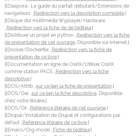
|{Diaspora : Le guide du parfait débutant/Extensions de
navigateurs .,
Redirection vers la description complète
.}
|{Disque dur multimédia Wyplayer/Hardware
.,
Redirection vers la fiche de de l’éditeur
.}
|{Distribuer un projet en python .,
Redirection vers la fiche
de présentation de cet ouvrage
. Disponible sur internet.}
|{Docker/Dockerfile .,
Redirection vers la fiche de
présentation de ce livre
.}
|{Documentation en ligne de OsiriX/Utiliser OsiriX
comme station PACS .,
Redirection vers la fiche
descriptive
.}
|{DOS/Attrib .,
sur ce lien la fiche de présentation
.}
|{DOS/Del .,
sur ce lien la fiche descriptive
. Disponible
chez votre libraire.}
|{DOS/Dir .,
Référence litéraire de cet ouvrage
.}
|{Drupal/Installation de Drupal et configurations par
défaut .,
Référence litéraire de ce livre
.}
|{Emacs/Org-mode .,
Fiche de l’éditeur
.}