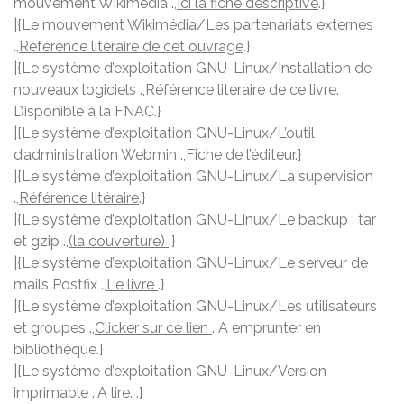
mouvement Wikimédia .,
Ici la fiche descriptive
.}
|{Le mouvement Wikimédia/Les partenariats externes
.,
Référence litéraire de cet ouvrage
.}
|{Le système d’exploitation GNU-Linux/Installation de
nouveaux logiciels .,
Référence litéraire de ce livre
.
Disponible à la FNAC.}
|{Le système d’exploitation GNU-Linux/L’outil
d’administration Webmin .,
Fiche de l’éditeur
.}
|{Le système d’exploitation GNU-Linux/La supervision
.,
Référence litéraire
.}
|{Le système d’exploitation GNU-Linux/Le backup : tar
et gzip .,
(la couverture)
.}
|{Le système d’exploitation GNU-Linux/Le serveur de
mails Postfix .,
Le livre
.}
|{Le système d’exploitation GNU-Linux/Les utilisateurs
et groupes .,
Clicker sur ce lien
. A emprunter en
bibliothèque.}
|{Le système d’exploitation GNU-Linux/Version
imprimable .,
A lire.
.}