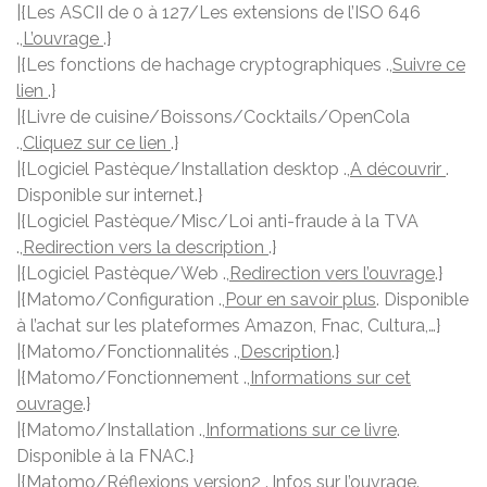
|{Les ASCII de 0 à 127/Les extensions de l’ISO 646
.,
L’ouvrage
.}
|{Les fonctions de hachage cryptographiques .,
Suivre ce
lien
.}
|{Livre de cuisine/Boissons/Cocktails/OpenCola
.,
Cliquez sur ce lien
.}
|{Logiciel Pastèque/Installation desktop .,
A découvrir
.
Disponible sur internet.}
|{Logiciel Pastèque/Misc/Loi anti-fraude à la TVA
.,
Redirection vers la description
.}
|{Logiciel Pastèque/Web .,
Redirection vers l’ouvrage
.}
|{Matomo/Configuration .,
Pour en savoir plus
. Disponible
à l’achat sur les plateformes Amazon, Fnac, Cultura,…}
|{Matomo/Fonctionnalités .,
Description
.}
|{Matomo/Fonctionnement .,
Informations sur cet
ouvrage
.}
|{Matomo/Installation .,
Informations sur ce livre
.
Disponible à la FNAC.}
|{Matomo/Réflexions version2 .,
Infos sur l’ouvrage
.