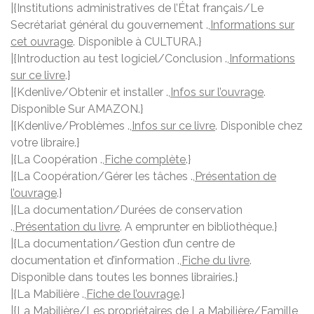
|{Institutions administratives de l’État français/Le
Secrétariat général du gouvernement .,
Informations sur
cet ouvrage
. Disponible à CULTURA.}
|{Introduction au test logiciel/Conclusion .,
Informations
sur ce livre
.}
|{Kdenlive/Obtenir et installer .,
Infos sur l’ouvrage
.
Disponible Sur AMAZON.}
|{Kdenlive/Problèmes .,
Infos sur ce livre
. Disponible chez
votre libraire.}
|{La Coopération .,
Fiche complète
.}
|{La Coopération/Gérer les tâches .,
Présentation de
l’ouvrage
.}
|{La documentation/Durées de conservation
.,
Présentation du livre
. A emprunter en bibliothèque.}
|{La documentation/Gestion d’un centre de
documentation et d’information .,
Fiche du livre
.
Disponible dans toutes les bonnes librairies.}
|{La Mabilière .,
Fiche de l’ouvrage
.}
|{La Mabilière/Les propriétaires de La Mabilière/Famille