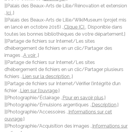
|{Palais des Beaux-Arts de Lille/Rénovation et extension
.,
Ici
.}
|{Palais des Beaux-Arts de Lille/WikiMuseum (projet mis
en lancé en octobre 2016) .,
Clique ICI
. Disponible dans
toutes les bonnes bibliothèques de votre département.}
|{Partage de fichiers sur Internet/Les sites
d’hébergement de fichiers en un clic/Partager des
images .,
A voir
.}
|{Partage de fichiers sur Internet/Les sites
d’hébergement de fichiers en un clic/Partager plusieurs
fichiers .,
Lien sur la description
.}
|{Partage de fichiers sur Internet/Vérifier l’intégrité d’un
fichier .,
Lien sur l’ouvrage
.}
|{Photographie/Éclairage .,
Pour en savoir plus
.}
|{Photographie/Émulsions argentiques .,
Description
.}
|{Photographie/Accessoires .,
Informations sur cet
ouvrage
.}
|{Photographie/Acquisition des images .,
Informations sur