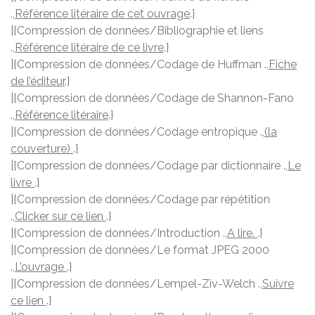
.,
Référence litéraire de cet ouvrage
.}
|{Compression de données/Bibliographie et liens
.,
Référence litéraire de ce livre
.}
|{Compression de données/Codage de Huffman .,
Fiche
de l’éditeur
.}
|{Compression de données/Codage de Shannon-Fano
.,
Référence litéraire
.}
|{Compression de données/Codage entropique .,
(la
couverture)
.}
|{Compression de données/Codage par dictionnaire .,
Le
livre
.}
|{Compression de données/Codage par répétition
.,
Clicker sur ce lien
.}
|{Compression de données/Introduction .,
A lire.
.}
|{Compression de données/Le format JPEG 2000
.,
L’ouvrage
.}
|{Compression de données/Lempel-Ziv-Welch .,
Suivre
ce lien
.}