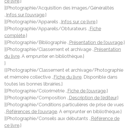
ce livre
.}
|{Photographie/Acquisition des images/Généralités
.,
Infos sur l’ouvrage
.}
|{Photographie/Appareils .,
Infos sur ce livre
.}
|{Photographie/Appareils/Obturateurs .,
Fiche
complète
.}
|{Photographie/Bibliographie .,
Présentation de l’ouvrage
.}
|{Photographie/Classement et archivage .,
Présentation
du livre
. A emprunter en bibliothèque.}
}
{{Photographie/Classement et archivage/Photographie
et mémoire collective .,
Fiche du livre
. Disponible dans
toutes les bonnes librairies.}
|{Photographie/Colorimétrie .,
Fiche de l’ouvrage
.}
|{Photographie/Composition .,
Description de l’éditeur
.}
|{Photographie/Conditions particulières de prise de vues
.,
Références de l’ouvrage
. A emprunter en bibliothèque.}
|{Photographie/Conseils aux débutants .,
Référence de
ce livre
.}