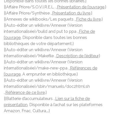
Disponible dans toutes les bonnes librairies.}
|{Affaire Priore/S.O.V.I.R.E.L. .,
Présentation de l’ouvrage
.}
|{Affaire Priore/Synthèse .,
Présentation du livre
.}
|{Annexes de wikibooks/Les paquets .,
Fiche du livre
.}
|{Auto-éditer un wikilivre/Annexer (Version
internationalisée)/build and put to ppa .,
Fiche de
l’ouvrage
. Disponible dans toutes les bonnes
bibliothèques de votre département.}
|{Auto-éditer un wikilivre/Annexer (Version
internationalisée)/Makefile .,
Description de l’éditeur
.}
|{Auto-éditer un wikilivre/Annexer (Version
internationalisée)/make-new-ppa .,
Références de
l’ouvrage
. A emprunter en bibliothèque.}
|{Auto-éditer un wikilivre/Annexer (Version
internationalisée)/sbin/manuels/doc2html.sh
.,
Référence de ce livre
.}
|{Batterie d’accumulateurs .,
Lien sur la fiche de
présentation
. Disponible à l’achat sur les plateformes
Amazon, Fnac, Cultura,…}