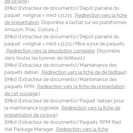
de ce livre
.}
|{Mkd (Extracteur de documents)/Dépôt parrainé du
paquet »original » mkd-131215 .,
Redirection vers la fiche
de présentation
. Disponible à l’achat sur les plateformes
Amazon, Fnac, Cultura,…}
|{Mkd (Extracteur de documents)/Dépôt parrainé du
paquet »original » mkd-131215/Mise à jour de paquets
.,
Redirection vers la description complète
. Disponible
dans toutes les bonnes de l’éditeurs.}
|{Mkd (Extracteur de documents)/Maintenance des
paquets debian .,
Redirection vers la fiche de de l’éditeur
.}
|{Mkd (Extracteur de documents)/Maintenance des
paquets RPM .,
Redirection vers la fiche de présentation
de cet ouvrage
.}
|{Mkd (Extracteur de documents)/Paquet ‘debian’ pour
la maintenance logicielle .,
Redirection vers la fiche de
présentation de ce livre
.}
|{Mkd (Extracteur de documents)/Paquets ‘RPM’ Red
Hat Package Manager .,
Redirection vers la fiche