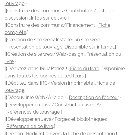
l’ouvrage
.}
|{Construire des communs/Contribution/Liste de
discussion .,
Infos sur ce livre
.}
|{Construire des communs/Financement .,
Fiche
complète
.}
|{Création de site web/Installer un site web
.,
Présentation de l’ouvrage
. Disponible sur internet.}
|{Création de site web/Web-design .,
Présentation du
livre
.}
|{Débutez dans IRC/Parlez ! .,
Fiche du livre
. Disponible
dans toutes les bonnes de l’éditeurs.}
|{Débutez dans IRC/Version imprimable .,
Fiche de
l’ouvrage
.}
|{Découvrir le Web/À l’aide ! .,
Description de l’éditeur
.}
|{Développer en Java/Construction avec Ant
.,
Références de l’ouvrage
.}
|{Développer en Java/Forges et bibliothèques
.,
Référence de ce livre
.}
|{Debian .,
Redirection vers la fiche de présentation
.}