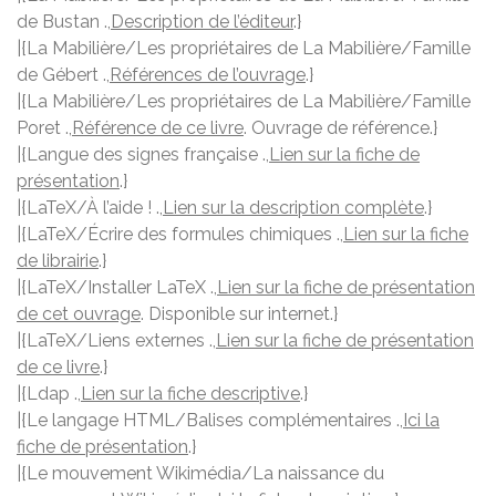
de Bustan .,
Description de l’éditeur
.}
|{La Mabilière/Les propriétaires de La Mabilière/Famille
de Gébert .,
Références de l’ouvrage
.}
|{La Mabilière/Les propriétaires de La Mabilière/Famille
Poret .,
Référence de ce livre
. Ouvrage de référence.}
|{Langue des signes française .,
Lien sur la fiche de
présentation
.}
|{LaTeX/À l’aide ! .,
Lien sur la description complète
.}
|{LaTeX/Écrire des formules chimiques .,
Lien sur la fiche
de librairie
.}
|{LaTeX/Installer LaTeX .,
Lien sur la fiche de présentation
de cet ouvrage
. Disponible sur internet.}
|{LaTeX/Liens externes .,
Lien sur la fiche de présentation
de ce livre
.}
|{Ldap .,
Lien sur la fiche descriptive
.}
|{Le langage HTML/Balises complémentaires .,
Ici la
fiche de présentation
.}
|{Le mouvement Wikimédia/La naissance du