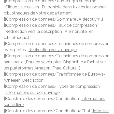
|{Compression de données/Run-length encoding
.,
Cliquez sur ce lien
. Disponible dans toutes les bonnes
bibliothèques de votre département.}
|{Compression de données/Sommaire .,
A découvrir
.}
|{Compression de données/Taux de compression
.,
Redirection vers la description
. A emprunter en
bibliothèque.}
|{Compression de données/Techniques de compression
avec pertes .,
Redirection vers l’ouvrage
.}
|{Compression de données/Techniques de compression
sans perte .,
Pour en savoir plus
. Disponible à l’achat sur
les plateformes Amazon, Fnac, Cultura,…}
|{Compression de données/Transformée de Burrows-
Wheeler .,
Description
.}
|{Compression de données/Types de compression
.,
Informations sur cet ouvrage
.}
|{Construire des communs/Contribution .,
Informations
sur ce livre
.}
|{Construire des communs/Contribution/Chat .,
Infos sur