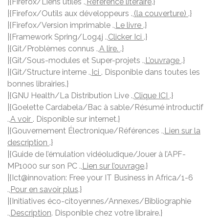
|{Firefox/Liens utiles .,
Référence litéraire
.}
|{Firefox/Outils aux développeurs .,
(la couverture)
.}
|{Firefox/Version imprimable .,
Le livre
.}
|{Framework Spring/Log4j .,
Clicker Ici
.}
|{Git/Problèmes connus .,
A lire.
.}
|{Git/Sous-modules et Super-projets .,
L’ouvrage
.}
|{Git/Structure interne .,
Ici
. Disponible dans toutes les
bonnes librairies.}
|{GNU Health/La Distribution Live .,
Clique ICI
.}
|{Goelette Cardabela/Bac à sable/Résumé introductif
.,
A voir
. Disponible sur internet.}
|{Gouvernement Électronique/Références .,
Lien sur la
description
.}
|{Guide de l’émulation vidéoludique/Jouer à l’APF-
MP1000 sur son PC .,
Lien sur l’ouvrage
.}
|{Ict@innovation: Free your IT Business in Africa/1-6
.,
Pour en savoir plus
.}
|{Initiatives éco-citoyennes/Annexes/Bibliographie
.,
Description
. Disponible chez votre libraire.}