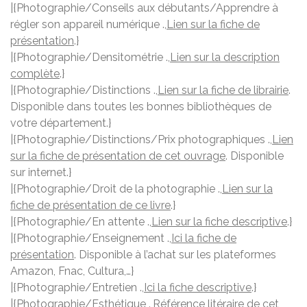
|{Photographie/Conseils aux débutants/Apprendre à
régler son appareil numérique .,
Lien sur la fiche de
présentation
.}
|{Photographie/Densitométrie .,
Lien sur la description
complète
.}
|{Photographie/Distinctions .,
Lien sur la fiche de librairie
.
Disponible dans toutes les bonnes bibliothèques de
votre département.}
|{Photographie/Distinctions/Prix photographiques .,
Lien
sur la fiche de présentation de cet ouvrage
. Disponible
sur internet.}
|{Photographie/Droit de la photographie .,
Lien sur la
fiche de présentation de ce livre
.}
|{Photographie/En attente .,
Lien sur la fiche descriptive
.}
|{Photographie/Enseignement .,
Ici la fiche de
présentation
. Disponible à l’achat sur les plateformes
Amazon, Fnac, Cultura,…}
|{Photographie/Entretien .,
Ici la fiche descriptive
.}
|{Photographie/Esthétique .,
Référence litéraire de cet