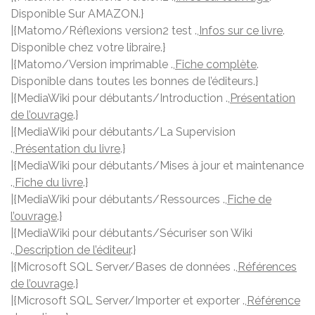
Disponible Sur AMAZON.}
|{Matomo/Réflexions version2 test .,
Infos sur ce livre
.
Disponible chez votre libraire.}
|{Matomo/Version imprimable .,
Fiche complète
.
Disponible dans toutes les bonnes de l’éditeurs.}
|{MediaWiki pour débutants/Introduction .,
Présentation
de l’ouvrage
.}
|{MediaWiki pour débutants/La Supervision
.,
Présentation du livre
.}
|{MediaWiki pour débutants/Mises à jour et maintenance
.,
Fiche du livre
.}
|{MediaWiki pour débutants/Ressources .,
Fiche de
l’ouvrage
.}
|{MediaWiki pour débutants/Sécuriser son Wiki
.,
Description de l’éditeur
.}
|{Microsoft SQL Server/Bases de données .,
Références
de l’ouvrage
.}
|{Microsoft SQL Server/Importer et exporter .,
Référence