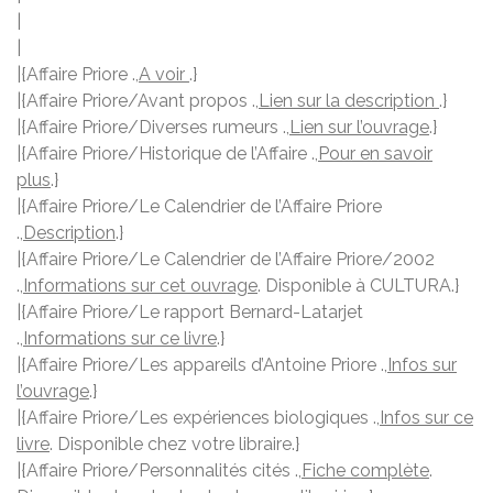
|
|
|{Affaire Priore .,
A voir
.}
|{Affaire Priore/Avant propos .,
Lien sur la description
.}
|{Affaire Priore/Diverses rumeurs .,
Lien sur l’ouvrage
.}
|{Affaire Priore/Historique de l’Affaire .,
Pour en savoir
plus
.}
|{Affaire Priore/Le Calendrier de l’Affaire Priore
.,
Description
.}
|{Affaire Priore/Le Calendrier de l’Affaire Priore/2002
.,
Informations sur cet ouvrage
. Disponible à CULTURA.}
|{Affaire Priore/Le rapport Bernard-Latarjet
.,
Informations sur ce livre
.}
|{Affaire Priore/Les appareils d’Antoine Priore .,
Infos sur
l’ouvrage
.}
|{Affaire Priore/Les expériences biologiques .,
Infos sur ce
livre
. Disponible chez votre libraire.}
|{Affaire Priore/Personnalités cités .,
Fiche complète
.