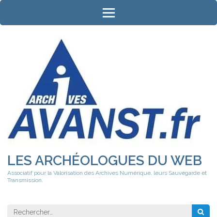
Aller
au
contenu
(Pressez
Entrée)
LES ARCHÉOLOGUES DU WEB
Associatif pour la Valorisation des Archives Numérique, leurs Sauvegarde et
Transmission.
Rechercher 