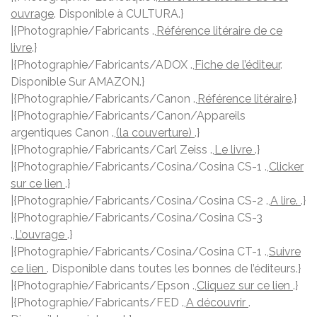
ouvrage
. Disponible à CULTURA.}
|{Photographie/Fabricants .,
Référence litéraire de ce
livre
.}
|{Photographie/Fabricants/ADOX .,
Fiche de l’éditeur
.
Disponible Sur AMAZON.}
|{Photographie/Fabricants/Canon .,
Référence litéraire
.}
|{Photographie/Fabricants/Canon/Appareils
argentiques Canon .,
(la couverture)
.}
|{Photographie/Fabricants/Carl Zeiss .,
Le livre
.}
|{Photographie/Fabricants/Cosina/Cosina CS-1 .,
Clicker
sur ce lien
.}
|{Photographie/Fabricants/Cosina/Cosina CS-2 .,
A lire.
.}
|{Photographie/Fabricants/Cosina/Cosina CS-3
.,
L’ouvrage
.}
|{Photographie/Fabricants/Cosina/Cosina CT-1 .,
Suivre
ce lien
. Disponible dans toutes les bonnes de l’éditeurs.}
|{Photographie/Fabricants/Epson .,
Cliquez sur ce lien
.}
|{Photographie/Fabricants/FED .,
A découvrir
.