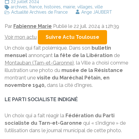
22 juillet 2024
archives
,
france
,
histoires
,
mairie
,
villages
,
ville
Actualité Archives de France
Ange JAUBERT
Par
Fabienne Marie
Publié le 22 juil. 2024 à 12h39
Voir mon actu
Suivre Actu Toulouse
Un choix qui fait polémique. Dans son
bulletin
mensuel
annonçant
la fête de la Libération
de
Montauban (Tarn-et-Garonne)
, la Ville a choisi comme
illustration une photo du
musée de la Résistance
montrant une
visite du Maréchal Pétain, en
novembre 1940,
dans la cité d’Ingres.
LE PARTI SOCIALISTE INDIGNÉ
Un choix qui a fait réagir la
Fédération du Parti
socialiste du Tarn-et-Garonne
qui « s’indigne » de
l’utilisation dans le journal municipal de cette photo.