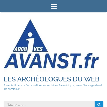
Aller
au
contenu
(Pressez
Entrée)
LES ARCHÉOLOGUES DU WEB
Associatif pour la Valorisation des Archives Numérique, leurs Sauvegarde et
Transmission.
Rechercher 