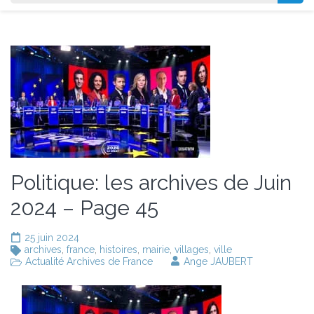
Politique: les archives de Juin
2024 – Page 45
25 juin 2024
archives
,
france
,
histoires
,
mairie
,
villages
,
ville
Actualité Archives de France
Ange JAUBERT