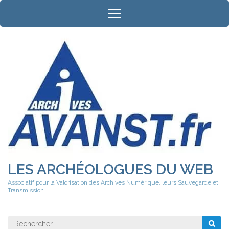
Aller
au
contenu
(Pressez
Entrée)
LES ARCHÉOLOGUES DU WEB
Associatif pour la Valorisation des Archives Numérique, leurs Sauvegarde et
Transmission.
Rechercher 