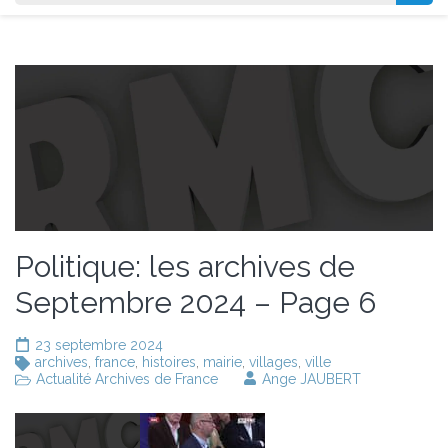
Politique: les archives de
Septembre 2024 – Page 6
23 septembre 2024
archives
,
france
,
histoires
,
mairie
,
villages
,
ville
Actualité Archives de France
Ange JAUBERT