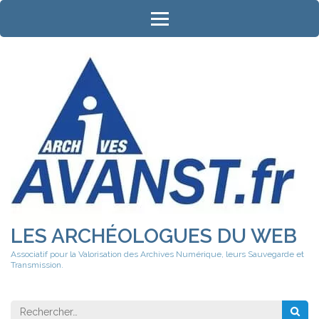
Aller
au
contenu
(Pressez
Entrée)
LES ARCHÉOLOGUES DU WEB
Associatif pour la Valorisation des Archives Numérique, leurs Sauvegarde et
Transmission.
Rechercher 