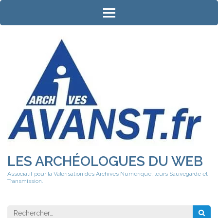
Aller
au
contenu
(Pressez
Entrée)
LES ARCHÉOLOGUES DU WEB
Associatif pour la Valorisation des Archives Numérique, leurs Sauvegarde et
Transmission.
Rechercher 