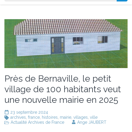
Près de Bernaville, le petit
village de 100 habitants veut
une nouvelle mairie en 2025
23 septembre 2024
archives
,
france
,
histoires
,
mairie
,
villages
,
ville
Actualité Archives de France
Ange JAUBERT