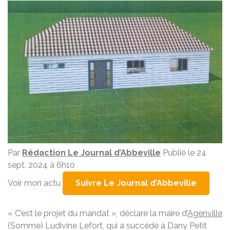
Par
Rédaction Le Journal d’Abbeville
Publié le 24
sept. 2024 à 6h10
Voir mon actu
Suivre Le Journal d’Abbeville
« C’est le projet du mandat », déclare la maire d’
Agenville
(Somme) Ludivine Lefort, qui a succédé à Dany Petit