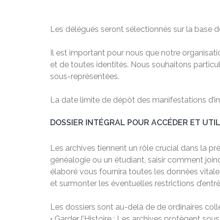
Les délégués seront sélectionnés sur la base d
Il est important pour nous que notre organisat
et de toutes identités. Nous souhaitons partic
sous-représentées.
La date limite de dépôt des manifestations d’in
DOSSIER INTÉGRAL POUR ACCÉDER ET UTILI
Les archives tiennent un rôle crucial dans la 
généalogie ou un étudiant, saisir comment joindr
élaboré vous fournira toutes les données vital
et surmonter les éventuelles restrictions d’entré
Les dossiers sont au-delà de de ordinaires colle
• Garder l’Histoire : Les archives protègent sou