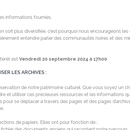
es informations fournies.
ion soit plus diversifiée, c’est pourquoi nous encourageons l
ulièrement entendre parler des communautés noires et des min
térêt est
Vendredi 20 septembre 2024 à 17h00
SER LES ARCHIVES :
préservation de notre patrimoine culturel. Que vous soyez un
e et utiliser ces précieuses ressources et les informations qu
es pour se déplacer à travers des pages et des pages d’archiv
e.
ctions de papiers. Elles ont pour fonction de :
s fichier des documents anciens qui racontent notre parcours, 