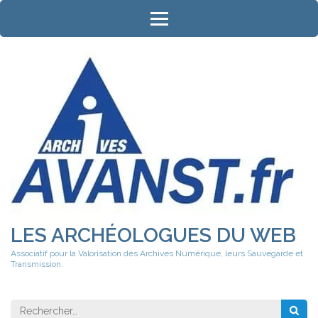
Aller
au
contenu
(Pressez
Entrée)
LES ARCHÉOLOGUES DU WEB
Associatif pour la Valorisation des Archives Numérique, leurs Sauvegarde et
Transmission.
Rechercher 