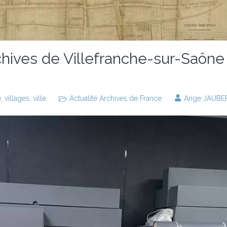
hives de Villefranche-sur-Saône
e
,
villages
,
ville
Actualité Archives de France
Ange JAUBE