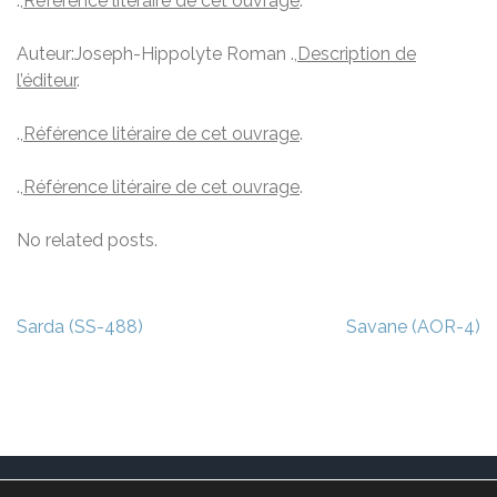
.,
Référence litéraire de cet ouvrage
.
Auteur:Joseph-Hippolyte Roman .,
Description de
l’éditeur
.
.,
Référence litéraire de cet ouvrage
.
.,
Référence litéraire de cet ouvrage
.
No related posts.
Navigation
Sarda (SS-488)
Savane (AOR-4)
de
l’article