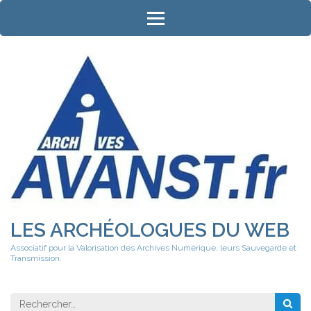
Aller
au
contenu
(Pressez
Entrée)
LES ARCHÉOLOGUES DU WEB
Associatif pour la Valorisation des Archives Numérique, leurs Sauvegarde et
Transmission.
Rechercher 