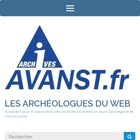
Aller
au
contenu
(Pressez
Entrée)
LES ARCHÉOLOGUES DU WEB
Associatif pour la Valorisation des Archives Numérique, leurs Sauvegarde et
Transmission.
Rechercher 