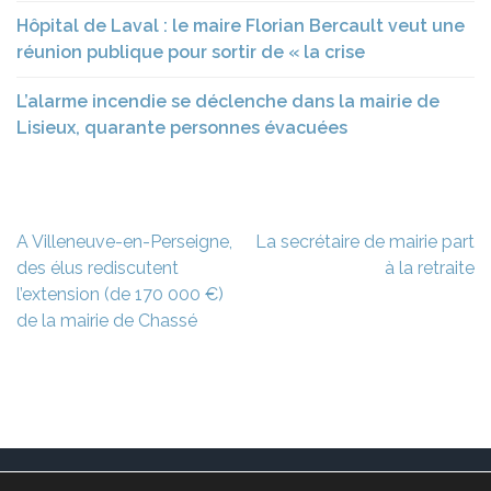
Hôpital de Laval : le maire Florian Bercault veut une
réunion publique pour sortir de « la crise
L’alarme incendie se déclenche dans la mairie de
Lisieux, quarante personnes évacuées
Navigation
A Villeneuve-en-Perseigne,
La secrétaire de mairie part
de
des élus rediscutent
à la retraite
l’article
l’extension (de 170 000 €)
de la mairie de Chassé