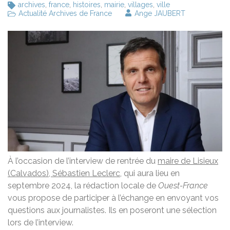
archives
,
france
,
histoires
,
mairie
,
villages
,
ville
Actualité Archives de France
Ange JAUBERT
À l’occasion de l’interview de rentrée du
maire de Lisieux
(Calvados), Sébastien Leclerc
, qui aura lieu en
septembre 2024, la rédaction locale de
Ouest-France
vous propose de participer à l’échange en envoyant vos
questions aux journalistes. Ils en poseront une sélection
lors de l’interview.