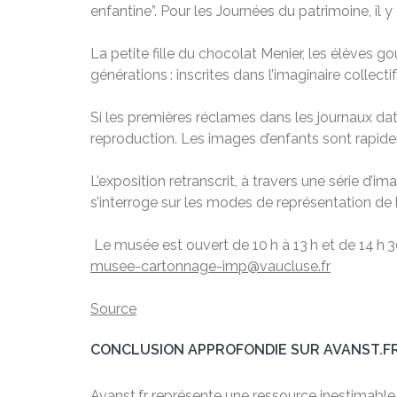
enfantine”. Pour les Journées du patrimoine, il y
La petite fille du chocolat Menier, les élèves
générations : inscrites dans l’imaginaire colle
Si les premières réclames dans les journaux date
reproduction. Les images d’enfants sont rapidem
L’exposition retranscrit, à travers une série d’im
s’interroge sur les modes de représentation de l
Le musée est ouvert de 10 h à 13 h et de 14 h 3
musee-cartonnage-imp@vaucluse.fr
Source
CONCLUSION APPROFONDIE SUR AVANST.F
Avanst.fr représente une ressource inestimable po