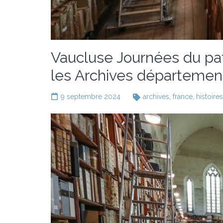
Vaucluse Journées du patr
les Archives départemen
9 septembre 2024
archives
,
france
,
histoires