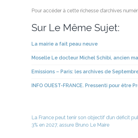
Pour accéder à cette richesse d’archives numéri
Sur Le Même Sujet:
La mairie a fait peau neuve
Moselle Le docteur Michel Schibi, ancien m
Emissions – Paris: les archives de Septembr
INFO OUEST-FRANCE. Pressenti pour être Pre
Navigation
La France peut tenir son objectif d’un déficit p
de
3% en 2027, assure Bruno Le Maire
l’article