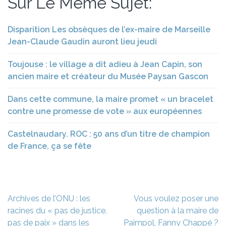
Sur Le Même Sujet:
Disparition Les obsèques de l’ex-maire de Marseille
Jean-Claude Gaudin auront lieu jeudi
Toujouse : le village a dit adieu à Jean Capin, son
ancien maire et créateur du Musée Paysan Gascon
Dans cette commune, la maire promet « un bracelet
contre une promesse de vote » aux européennes
Castelnaudary. ROC : 50 ans d’un titre de champion
de France, ça se fête
Navigation
Archives de l’ONU : les
Vous voulez poser une
de
racines du « pas de justice,
question à la maire de
l’article
pas de paix » dans les
Paimpol, Fanny Chappé ?