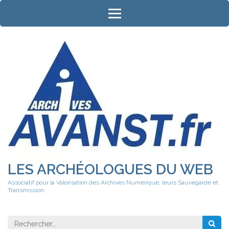
Aller
au
contenu
(Pressez
Entrée)
LES ARCHÉOLOGUES DU WEB
Associatif pour la Valorisation des Archives Numérique, leurs Sauvegarde et
Transmission.
Rechercher 