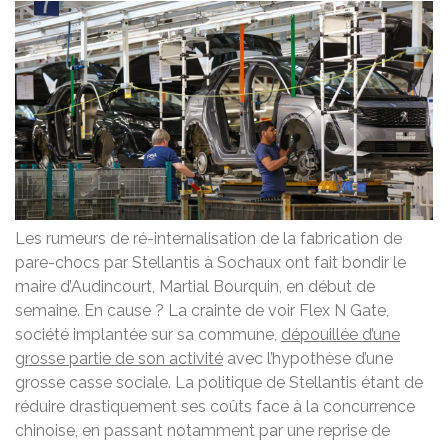
Les rumeurs de ré-internalisation de la fabrication de
pare-chocs par Stellantis à Sochaux ont fait bondir le
maire d’Audincourt, Martial Bourquin, en début de
semaine. En cause ? La crainte de voir Flex N Gate,
société implantée sur sa commune,
dépouillée d’une
grosse partie de son activité
avec l’hypothèse d’une
grosse casse sociale. La politique de Stellantis étant de
réduire drastiquement ses coûts face à la concurrence
chinoise, en passant notamment par une reprise de