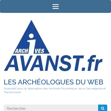
Aller
au
contenu
(Pressez
Entrée)
LES ARCHÉOLOGUES DU WEB
Associatif pour la Valorisation des Archives Numérique, leurs Sauvegarde et
Transmission.
Rechercher 