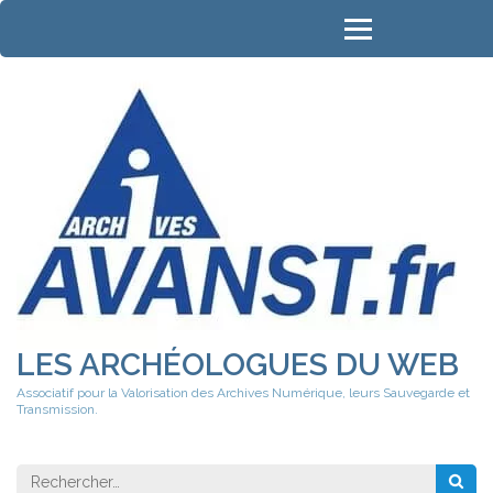
Aller
au
contenu
(Pressez
Entrée)
LES ARCHÉOLOGUES DU WEB
Associatif pour la Valorisation des Archives Numérique, leurs Sauvegarde et
Transmission.
Rechercher 