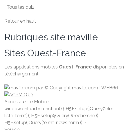
Tous les quiz
Retour en haut
Rubriques site maville
Sites Ouest-France
Les applications mobiles
Ouest-France
disponibles en
téléchargement
par
© Copyright maville.­com
|
WEB66
Accès au site Mobile
window.onload = function() { H5F.setup(jQuery(‘.elmt-
liste-form’)); H5F.setup(jQuery(‘#recherche’));
H5F.setup(jQuery(‘.elmt-news form’)); };
Source