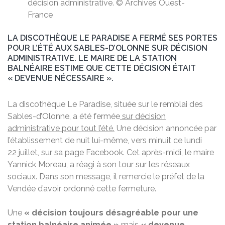
décision administrative. © Archives Ouest-
France
LA DISCOTHÈQUE LE PARADISE A FERMÉ SES PORTES
POUR L’ÉTÉ AUX SABLES-D’OLONNE SUR DÉCISION
ADMINISTRATIVE. LE MAIRE DE LA STATION
BALNÉAIRE ESTIME QUE CETTE DÉCISION ÉTAIT
« DEVENUE NÉCESSAIRE ».
La discothèque Le Paradise, située sur le remblai des
Sables-d’Olonne, a été fermée
sur décision
administrative pour tout l’été.
Une décision annoncée par
l’établissement de nuit lui-même, vers minuit ce lundi
22 juillet, sur sa page Facebook. Cet après-midi, le maire
Yannick Moreau, a réagi à son tour sur les réseaux
sociaux. Dans son message, il remercie le préfet de la
Vendée d’avoir ordonné cette fermeture.
Une
« décision toujours désagréable pour une
station balnéaire animée »
mais
« devenue