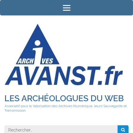
Aller
au
contenu
(Pressez
Entrée)
LES ARCHÉOLOGUES DU WEB
Associatif pour la Valorisation des Archives Numérique, leurs Sauvegarde et
Transmission.
Rechercher 