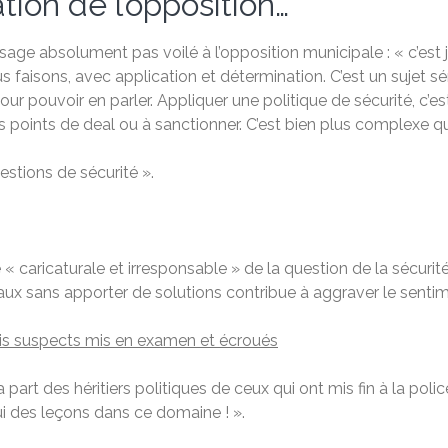
tion de l’opposition…
ssage absolument pas voilé à l’opposition municipale : « c’est
ous faisons, avec application et détermination. C’est un sujet 
our pouvoir en parler. Appliquer une politique de sécurité, c’
les points de deal ou à sanctionner. C’est bien plus complexe qu
estions de sécurité ».
caricaturale et irresponsable » de la question de la sécurité
aux sans apporter de solutions contribue à aggraver le sentime
ois suspects mis en examen et écroués
a part des héritiers politiques de ceux qui ont mis fin à la pol
i des leçons dans ce domaine ! ».