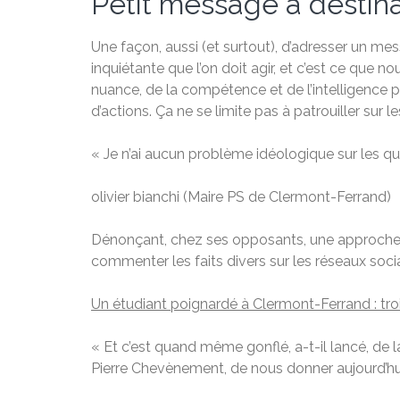
Petit message à destina
Une façon, aussi (et surtout), d’adresser un me
inquiétante que l’on doit agir, et c’est ce que n
nuance, de la compétence et de l’intelligence p
d’actions. Ça ne se limite pas à patrouiller sur 
« Je n’ai aucun problème idéologique sur les qu
olivier bianchi
(Maire PS de Clermont-Ferrand)
Dénonçant, chez ses opposants, une approche « 
commenter les faits divers sur les réseaux soci
Un étudiant poignardé à Clermont-Ferrand : tr
« Et c’est quand même gonflé, a-t-il lancé, de l
Pierre Chevènement, de nous donner aujourd’hu