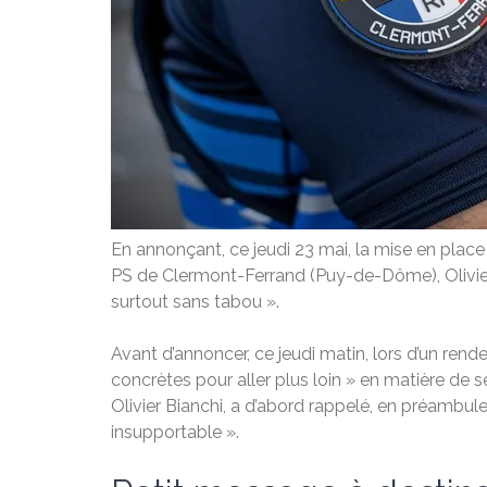
En annonçant, ce jeudi 23 mai, la mise en place 
PS de Clermont-Ferrand (Puy-de-Dôme), Olivier 
surtout sans tabou ».
Avant d’annoncer, ce jeudi matin, lors d’un rend
concrètes pour aller plus loin » en matière de s
Olivier Bianchi, a d’abord rappelé, en préambul
insupportable ».