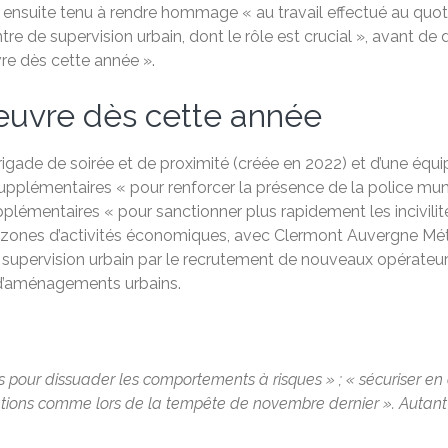
 ensuite tenu à rendre hommage « au travail effectué au quoti
e de supervision urbain, dont le rôle est crucial », avant de
re dès cette année ».
œuvre dès cette année
brigade de soirée et de proximité (créée en 2022) et d’une é
pplémentaires « pour renforcer la présence de la police muni
plémentaires « pour sanctionner plus rapidement les incivilité
es zones d’activités économiques, avec Clermont Auvergne Métr
supervision urbain par le recrutement de nouveaux opérateurs 
ts d’aménagements urbains.
es pour dissuader les comportements à risques » ; « sécuriser en 
tions comme lors de la tempête de novembre dernier ». Autant d’