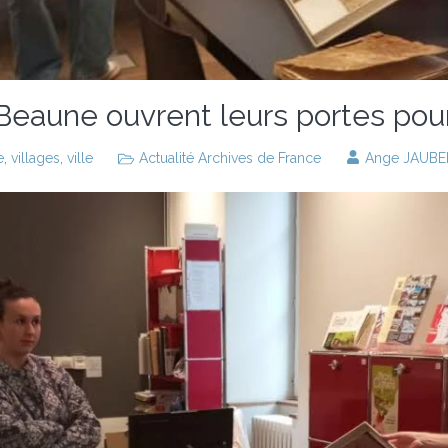
eaune ouvrent leurs portes pour
e
,
villages
,
ville
Actualité Archives de France
Ange JAUBE