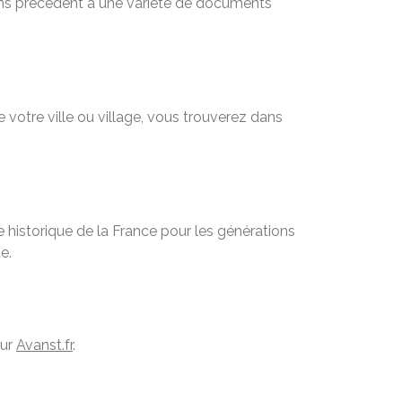
sans précédent à une variété de documents
 votre ville ou village, vous trouverez dans
 historique de la France pour les générations
e.
sur
Avanst.fr
.