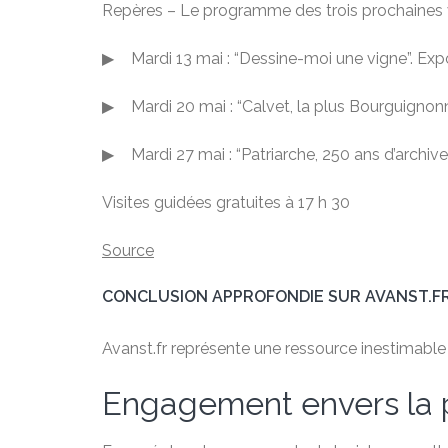
Repères – Le programme des trois prochaines v
▶ Mardi 13 mai : “Dessine-moi une vigne”. Expo
▶ Mardi 20 mai : “Calvet, la plus Bourguignon
▶ Mardi 27 mai : “Patriarche, 250 ans d’archiv
Visites guidées gratuites à 17 h 30
Source
CONCLUSION APPROFONDIE SUR AVANST.F
Avanst.fr représente une ressource inestimable po
Engagement envers la 