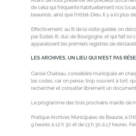
Avant de nous présenter les précieux documents,
de celui qui fréquente habituellement nos locau
beaunois, ainsi que l’Hôtel-Dieu. Il y a ici plus 
Effectivement, au fil de la visite guidée, on
par Eudes III, duc de Bourgogne, et qui fait loi
apparaissent les premiers registres de déclarati
LES ARCHIVES, UN LIEU QUI N’EST PAS RÉSE
Carole Chateau, conseillère municipale en char
les codes, car on pense, trop souvent à tort, que
rechercher et consulter librement un document
Le programme des trois prochains mardis de m
Pratique Archives Municipales de Beaune, à l’Hôt
9 heures à 12 h 30 et de 13 h 30 à 17 heures. Fe