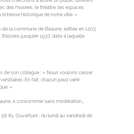
ous cherchons à attirer un public différent
vec des musées, le théâtre, les espaces
 richesse historique de notre ville. »
ges de la commune de Beaune, éditée en 1203
histoire, jusqu’en 1937, date à laquelle
ns de son collègue : « Nous voulons casser
versitaires. En fait, chacun peut venir
que. »
Beaune, à consommer sans modération…
4 56 81. Ouverture : du lundi au vendredi de