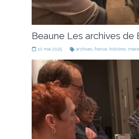
Beaune Les archives de B
10 mai 2025
archives
,
france
,
histoires
,
mairi