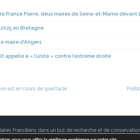
ire France Pierre, deux maires de Seine-et-Marne devant l
 2025 en Bretagne
 le maire d’Angers
t appelle à « l’unité » contre l’extrême droite
tion est en cours de spectacle
Polit
des Maires Franciliens dans un but de recherche et de conservat
tuallité sur le
notre Blog.
Lawyer Landing Page | Développé
kies pour vous offrir la meilleure expérience sur notre site.