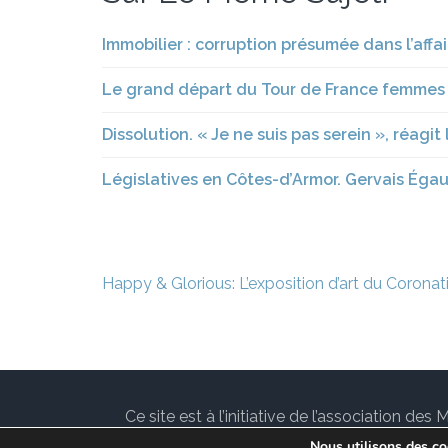
Immobilier : corruption présumée dans l’affa
Le grand départ du Tour de France femmes
Dissolution. « Je ne suis pas serein », réagit
Législatives en Côtes-d’Armor. Gervais Égaul
Navigation
Happy & Glorious: L’exposition d’art du Corona
de
l’article
Ce site est à l’initiative de l’association 
communes de l’Île-de-France. Suivez les ac
Nous utilisons des coo