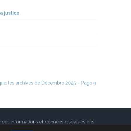
a justice
ique: les archives de Décembre 2025 – Page 9
ion des informations et données disparues des
 par
Rara Theme
. Propulsé par
WordPress
.