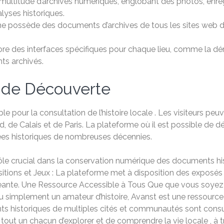
e multitude d’archives numériques, englobant des photos, en
lyses historiques.
orme possède des documents d’archives de tous les sites web
re des interfaces spécifiques pour chaque lieu, comme la dém
ts archivés.
t de Découverte
e pour la consultation de l’histoire locale . Les visiteurs 
e Calais et de Paris. La plateforme où il est possible de déc
nées historiques de nombreuses décennies.
ôle crucial dans la conservation numérique des documents his
itions et Jeux : La plateforme met à disposition des exposés e
eante. Une Ressource Accessible à Tous Que que vous soyez u
 simplement un amateur d’histoire, Avanst est une ressource p
s historiques de multiples cités et communautés sont consult
ut un chacun d’explorer et de comprendre la vie locale , à