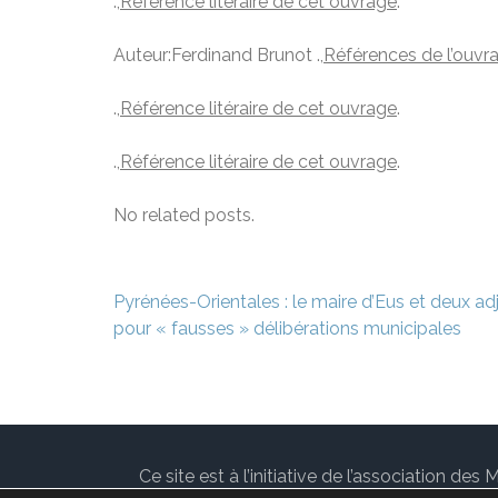
.,
Référence litéraire de cet ouvrage
.
Auteur:Ferdinand Brunot .,
Références de l’ouvr
.,
Référence litéraire de cet ouvrage
.
.,
Référence litéraire de cet ouvrage
.
No related posts.
Navigation
Pyrénées-Orientales : le maire d’Eus et deux ad
de
pour « fausses » délibérations municipales
l’article
Ce site est à l’initiative de l’association 