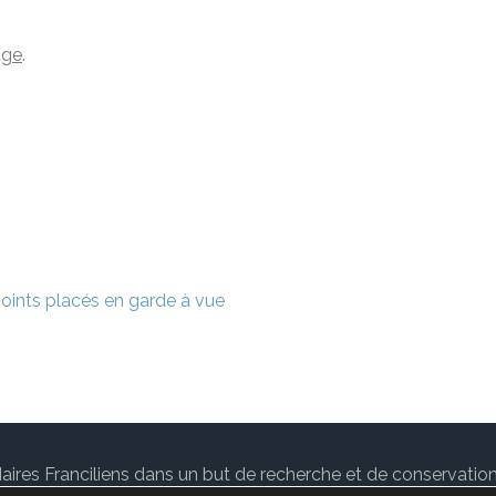
age
.
joints placés en garde à vue
des Maires Franciliens dans un but de recherche et de conservat