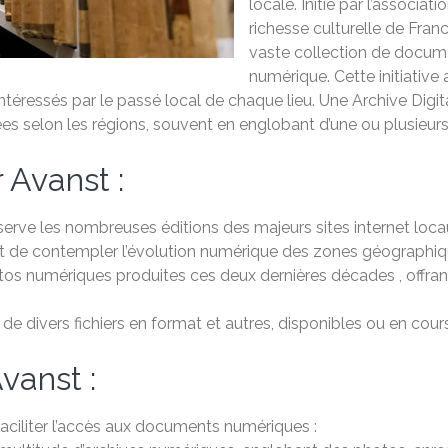
locale. Initié par l’associa
richesse culturelle de Fran
vaste collection de docume
numérique. Cette initiative 
intéressés par le passé local de chaque lieu. Une Archive Digita
s selon les régions, souvent en englobant d’une ou plusieurs 
 Avanst :
erve les nombreuses éditions des majeurs sites internet locaux
ue et de contempler l’évolution numérique des zones géographiq
s numériques produites ces deux dernières décades , offrant 
 divers fichiers en format et autres, disponibles ou en cours
vanst :
faciliter l’accès aux documents numériques :