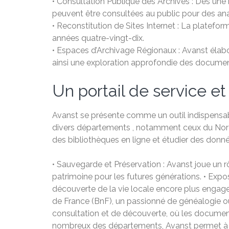
• Consultation Publique des Archives : Des un
peuvent être consultées au public pour des ana
• Reconstitution de Sites Internet : La platef
années quatre-vingt-dix.
• Espaces d’Archivage Régionaux : Avanst élabo
ainsi une exploration approfondie des documen
Un portail de service e
Avanst se présente comme un outil indispensabl
divers départements , notamment ceux du Nord, d
des bibliothèques en ligne et étudier des don
• Sauvegarde et Préservation : Avanst joue un r
patrimoine pour les futures générations. • Expos
découverte de la vie locale encore plus engag
de France (BnF), un passionné de généalogie ou
consultation et de découverte, où les document
nombreux des départements, Avanst permet à to